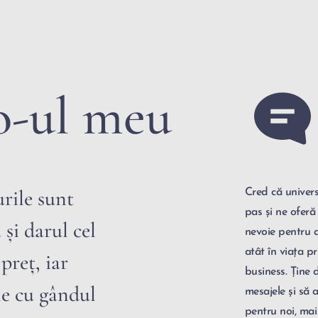
o-ul meu
ile sunt 
Cred că univers
pas și ne oferă
 și darul cel 
nevoie pentru a
atât în viața pr
preț, iar 
business. Ține d
le cu gândul 
mesajele și să 
pentru noi, mai