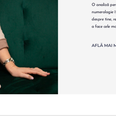
O analiză per
numerologie îț
despre tine, re
a face cele ma
AFLĂ MAI 