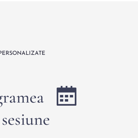
PERSONALIZATE
gramea
ză o sesiune 