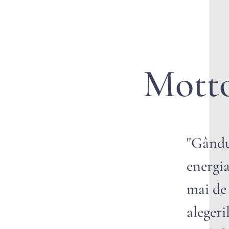
Mott
"Gândur
energia
mai de 
alegeri