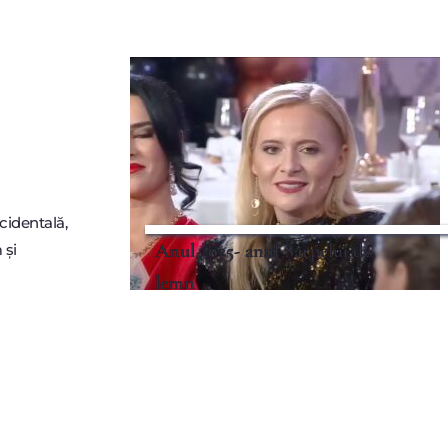
cidentală, 
Anul 2025- anul Șarpelui de
și 
lemn