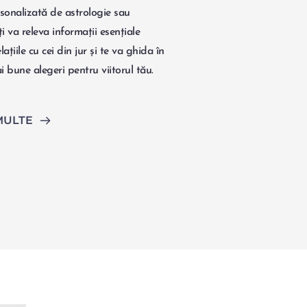
sonalizată de astrologie sau 
i va releva informații esențiale 
lațiile cu cei din jur și te va ghida în 
i bune alegeri pentru viitorul tău.
MULTE