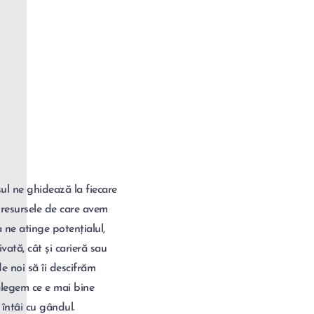
ul ne ghidează la fiecare 
 resursele de care avem 
 ne atinge potențialul, 
ivată, cât și carieră sau 
e noi să îi descifrăm 
alegem ce e mai bine 
 întâi cu gândul.