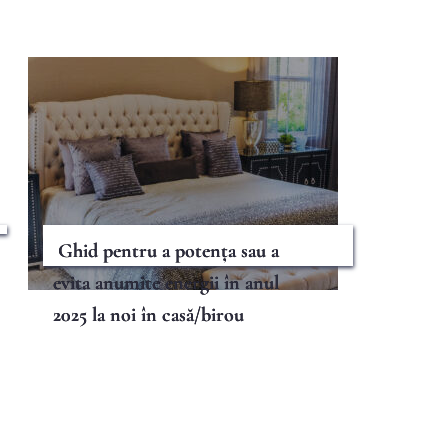
Ghid pentru a potența sau a
evita anumite energii în anul
2025 la noi în casă/birou