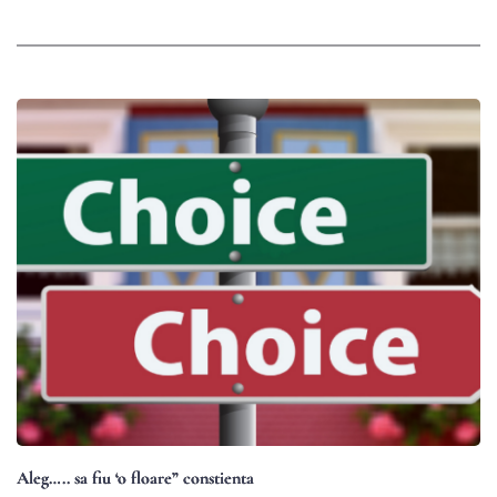
Aleg….. sa fiu ‘o floare” constienta