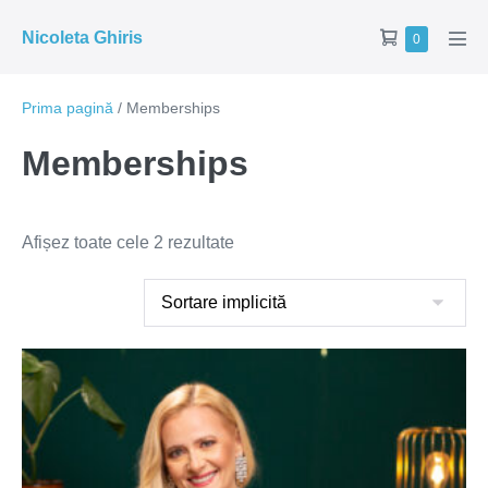
Skip
Shopping
Nicoleta Ghiris
Items
0
to
Men
in
Cart
Tog
content
Cart
Prima pagină
/ Memberships
Memberships
Afișez toate cele 2 rezultate