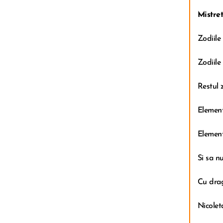
Mistret
Zodiile
Zodiile
Restul 
Element
Element
Si sa n
Cu drag
Nicolet