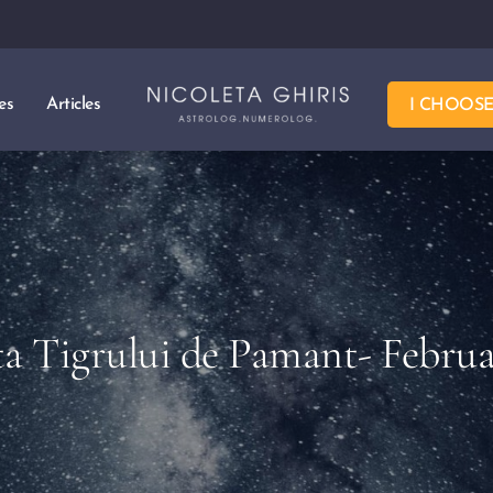
es
Articles
I CHOOS
ta Tigrului de Pamant- Februa