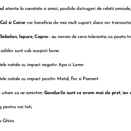
ul
atentie la sanatate si amici, posibile distrugeri de relatii amicale,
Cal si Caine
vor beneficia de mai mult suport, daca vor tranzacti
Sobolan, Iepure, Capra
– au nevoie de ceva toleranta, sa poata tr
zodiilor sunt sub auspicii bune.
ele natale cu impact negativ: Apa si Lemn
ele natale cu impact pozitiv: Metal, Foc si Pamant
u uitam sa ne amintim:
Gandurile sunt ce avem mai de pret, iar a
 pentru noi toti,
a Ghiris