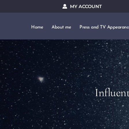
MY ACCOUNT
Home
About me
Press and TV Appearanc
Influen