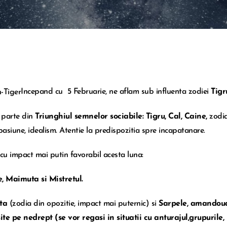
Incepand cu 5 Februarie, ne aflam sub influenta zodiei
Tigr
 parte din
Triunghiul semnelor sociabile: Tigru, Cal, Caine,
zodia
 pasiune, idealism. Atentie la predispozitia spre incapatanare.
 cu impact mai putin favorabil acesta luna:
, Maimuta si Mistretul.
ta
(zodia din opozitie, impact mai puternic) si
Sarpele, amandoua 
te pe nedrept (se vor regasi in situatii cu anturajul,grupurile, 