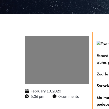
Facand
ajutor,
Zodiile
Sarpele
February 10, 2020
5:36 pm
0 comments
Maimu
pedepsi