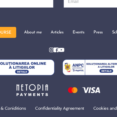
About me
Articles
Events
Press
Sc
OURSE
& Coniditions
Confidentiality Agreement
Cookies an