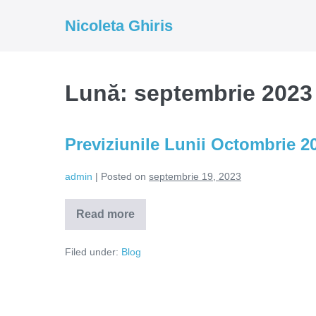
Skip
Nicoleta Ghiris
to
content
Lună:
septembrie 2023
Previziunile Lunii Octombrie 2
admin
|
Posted on
septembrie 19, 2023
Read more
Previziunile
Lunii
Octombrie
Filed under:
Blog
2023