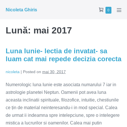
Skip
Shopping
Nicoleta Ghiris
Items
0
to
Men
in
Cart
Tog
content
Cart
Lună:
mai 2017
Luna Iunie- lectia de invatat- sa
luam cat mai repede decizia corecta
nicoleta
|
Posted on
mai 30, 2017
Numerologic luna Iunie este asociata numarului 7 iar in
astrologie planetei Neptun. Oamenii pot avea luna
aceasta inclinatii spirituale, filozofice, intuitie, chestiunile
ce țin de material neinteresandu-i in mod special. Calea
de urmat ii indeamna spre intelepciune, spre o intelegere
mistica a lucrurilor si oamenilor. Calea mai putin