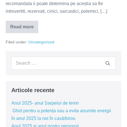
recomandata ii poate determina pe aceștia sa fie
introvertiti, rezervati, cinici, sarcastici, polemici, […]
Read more
Luna
Iunie-
lectia
Filed under:
Uncategorized
de
invatat-
sa
luam
Search
cat
mai
for:
repede
decizia
corecta
Articole recente
Anul 2025- anul Șarpelui de lemn
Ghid pentru a potența sau a evita anumite energii
în anul 2025 la noi în casă/birou
Anul 2025 si anul nostru personal