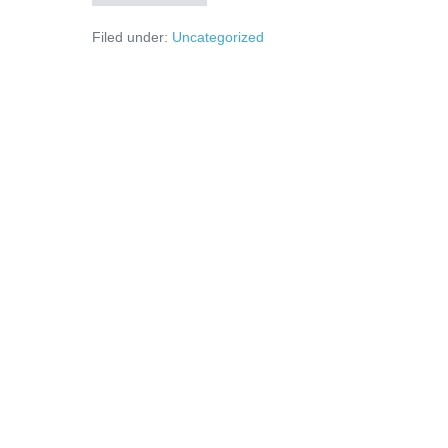
Februarie-
experienta
Filed under:
Uncategorized
de
trait-
generozitatea