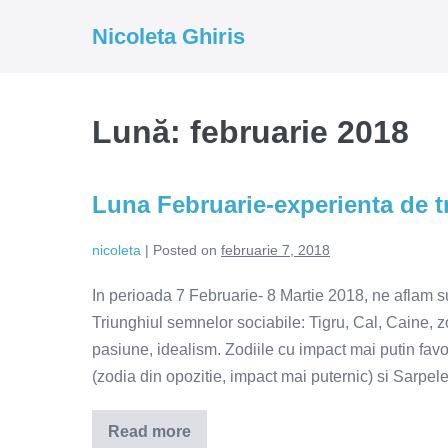
Skip
Nicoleta Ghiris
to
content
Lună:
februarie 2018
Luna Februarie-experienta de tr
nicoleta
|
Posted on
februarie 7, 2018
In perioada 7 Februarie- 8 Martie 2018, ne aflam s
Triunghiul semnelor sociabile: Tigru, Cal, Caine, zo
pasiune, idealism. Zodiile cu impact mai putin fav
(zodia din opozitie, impact mai puternic) si Sarpel
Read more
Luna