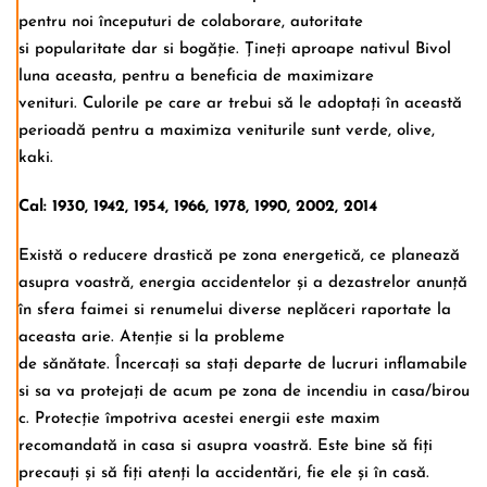
pentru noi începuturi de colaborare, autoritate
si popularitate dar si bogăție. Țineți aproape nativul Bivol
luna aceasta, pentru a beneficia de maximizare
venituri. Culorile pe care ar trebui să le adoptați în această
perioadă pentru a maximiza veniturile sunt verde, olive,
kaki.
Cal: 1930, 1942, 1954, 1966, 1978, 1990, 2002, 2014
Există o reducere drastică pe zona energetică, ce planează
asupra voastră, energia accidentelor și a dezastrelor anunță
în sfera faimei si renumelui diverse neplăceri raportate la
aceasta arie. Atenție si la probleme
de sănătate. Încercați sa stați departe de lucruri inflamabile
si sa va protejați de acum pe zona de incendiu in casa/birou
c. Protecție împotriva acestei energii este maxim
recomandată in casa si asupra voastră. Este bine să fiți
precauți și să fiți atenți la accidentări, fie ele și în casă.