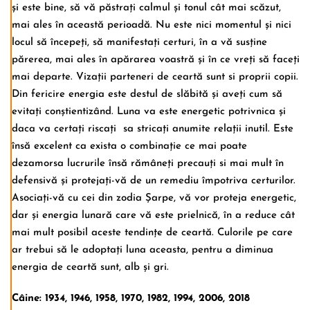
și este bine, să vă păstrați calmul și tonul cât mai scăzut,
mai ales în această perioadă. Nu este nici momentul și nici
locul să începeți, să manifestați certuri, în a vă susține
părerea, mai ales în apărarea voastră și în ce vreți să faceți
mai departe. Vizații parteneri de ceartă sunt si proprii copii.
Din fericire energia este destul de slăbită și aveți cum să
evitați conștientizând. Luna va este energetic potrivnica și
daca va certați riscați sa stricați anumite relații inutil. Este
însă excelent ca exista o combinație ce mai poate
dezamorsa lucrurile însă rămâneți precauți si mai mult în
defensivă și protejați-vă de un remediu împotriva certurilor.
Asociați-vă cu cei din zodia Șarpe, vă vor proteja energetic,
dar și energia lunară care vă este prielnică, în a reduce cât
mai mult posibil aceste tendințe de ceartă. Culorile pe care
ar trebui să le adoptați luna aceasta, pentru a diminua
energia de ceartă sunt, alb și gri.
Câine: 1934, 1946, 1958, 1970, 1982, 1994, 2006, 2018