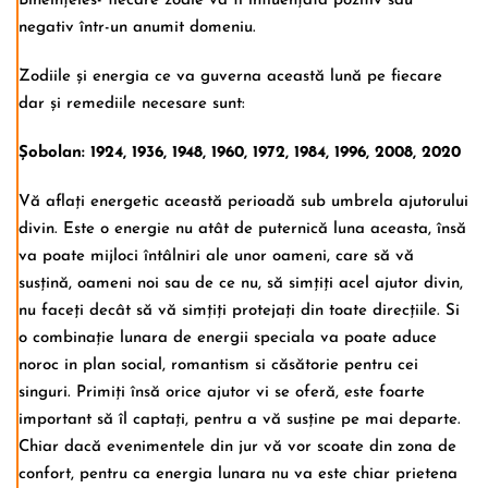
Bineînțeles- fiecare zodie va fi influențată pozitiv sau
negativ într-un anumit domeniu.
Zodiile și energia ce va guverna această lună pe fiecare
dar și remediile necesare sunt:
Șobolan: 1924, 1936, 1948, 1960, 1972, 1984, 1996, 2008, 2020
Vă aflați energetic această perioadă sub umbrela ajutorului
divin. Este o energie nu atât de puternică luna aceasta, însă
va poate mijloci întâlniri ale unor oameni, care să vă
susțină, oameni noi sau de ce nu, să simțiți acel ajutor divin,
nu faceți decât să vă simțiți protejați din toate direcțiile. Si
o combinație lunara de energii speciala va poate aduce
noroc in plan social, romantism si căsătorie pentru cei
singuri. Primiți însă orice ajutor vi se oferă, este foarte
important să îl captați, pentru a vă susține pe mai departe.
Chiar dacă evenimentele din jur vă vor scoate din zona de
confort, pentru ca energia lunara nu va este chiar prietena