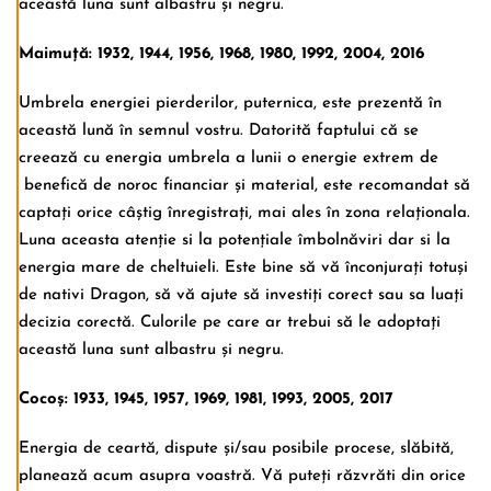
această luna sunt albastru și negru.
Maimuță: 1932, 1944, 1956, 1968, 1980, 1992, 2004, 2016
Umbrela energiei pierderilor, puternica, este prezentă în
această lună în semnul vostru. Datorită faptului că se
creează cu energia umbrela a lunii o energie extrem de
benefică de noroc financiar și material, este recomandat să
captați orice câștig înregistrați, mai ales în zona relaționala.
Luna aceasta atenție si la potențiale îmbolnăviri dar si la
energia mare de cheltuieli. Este bine să vă înconjurați totuși
de nativi Dragon, să vă ajute să investiți corect sau sa luați
decizia corectă. Culorile pe care ar trebui să le adoptați
această luna sunt albastru și negru.
Cocoș: 1933, 1945, 1957, 1969, 1981, 1993, 2005, 2017
Energia de ceartă, dispute și/sau posibile procese, slăbită,
planează acum asupra voastră. Vă puteți răzvrăti din orice