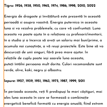
Tigru: 1926, 1938, 1950, 1962, 1974, 1986, 1998, 2010, 2022
Energia de dragoste și învățătură este prezentă în această
perioadă si asupra voastră. Energia puternica in aceasta
luna si va rezolva problemele, cu care vă confruntați. Luna
aceasta va poate ajuta în a relaționa cu profesorii/mentorii,
în a studia și a încerca să aveți un salariu mai bun/prime, a
acumula noi cunoștințe, a vă reuși proiectele. Este bine să va
descurcați de unii singuri, fără prea mare ajutor. In
relațiile de cuplu poate ieși soarele luna aceasta,
puteți întâlni persoana mult dorita. Culori recomandate sunt
verde, olive, kaki, negru și albastru.
Iepure: 1927, 1939, 1951, 1963, 1975, 1987, 1999, 2011
În perioada aceasta, veți fi predispuși la mari câștiguri, mai
ales luna aceasta în care se formează o combinație
energetică benefică formată cu energia anuală, fiind extrem