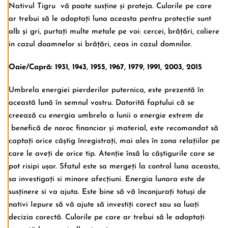
Nativul Tigru vă poate susține și proteja. Culorile pe care
ar trebui să le adoptați luna aceasta pentru protecție sunt
alb și gri, purtați multe metale pe voi: cercei, brățări, coliere
in cazul doamnelor si brățări, ceas in cazul domnilor.
Oaie/Capră: 1931, 1943, 1955, 1967, 1979, 1991, 2003, 2015
Umbrela energiei pierderilor puternica, este prezentă în
această lună în semnul vostru. Datorită faptului că se
creează cu energia umbrela a lunii o energie extrem de
benefică de noroc financiar și material, este recomandat să
captați orice câștig înregistrați, mai ales în zona relațiilor pe
care le aveți de orice tip. Atenție însă la câștigurile care se
pot risipi ușor. Sfatul este sa mergeți la control luna aceasta,
sa investigați si minore afecțiuni. Energia lunara este de
susținere si va ajuta. Este bine să vă înconjurați totuși de
nativi Iepure să vă ajute să investiți corect sau sa luați
decizia corectă. Culorile pe care ar trebui să le adoptați