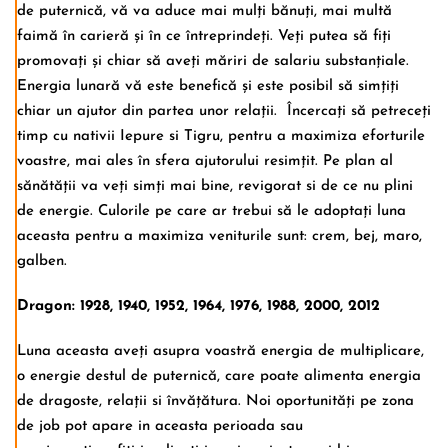
de puternică, vă va aduce mai mulți bănuți, mai multă
faimă în carieră și în ce întreprindeți. Veți putea să fiți
promovați și chiar să aveți măriri de salariu substanțiale.
Energia lunară vă este benefică și este posibil să simțiți
chiar un ajutor din partea unor relații. Încercați să petreceți
timp cu nativii Iepure si Tigru, pentru a maximiza eforturile
voastre, mai ales în sfera ajutorului resimțit. Pe plan al
sănătății va veți simți mai bine, revigorat si de ce nu plini
de energie. Culorile pe care ar trebui să le adoptați luna
aceasta pentru a maximiza veniturile sunt: crem, bej, maro,
galben.
Dragon: 1928, 1940, 1952, 1964, 1976, 1988, 2000, 2012
Luna aceasta aveți asupra voastră energia de multiplicare,
o energie destul de puternică, care poate alimenta energia
de dragoste, relații si învățătura. Noi oportunități pe zona
de job pot apare in aceasta perioada sau