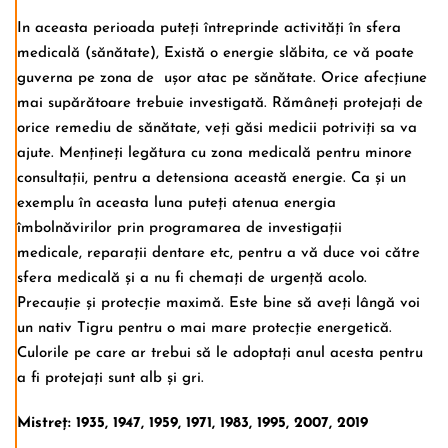
In aceasta perioada puteți întreprinde activități în sfera
medicală (sănătate), Există o energie slăbita, ce vă poate
guverna pe zona de ușor atac pe sănătate. Orice afecțiune
mai supărătoare trebuie investigată. Rămâneți protejați de
orice remediu de sănătate, veți găsi medicii potriviți sa va
ajute. Mențineți legătura cu zona medicală pentru minore
consultații, pentru a detensiona această energie. Ca și un
exemplu în aceasta luna puteți atenua energia
îmbolnăvirilor prin programarea de investigații
medicale, reparații dentare etc, pentru a vă duce voi către
sfera medicală și a nu fi chemați de urgență acolo.
Precauție și protecție maximă. Este bine să aveți lângă voi
un nativ Tigru pentru o mai mare protecție energetică.
Culorile pe care ar trebui să le adoptați anul acesta pentru
a fi protejați sunt alb și gri.
Mistreț: 1935, 1947, 1959, 1971, 1983, 1995, 2007, 2019