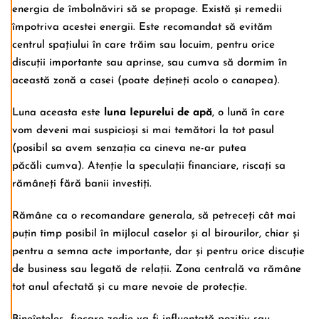
energia de îmbolnăviri să se propage. Există și remedii
împotriva acestei energii. Este recomandat să evităm
centrul spațiului în care trăim sau locuim, pentru orice
discuții importante sau aprinse, sau cumva să dormim în
această zonă a casei (poate dețineți acolo o canapea).
Luna aceasta este
luna Iepurelui de apă
, o lună în care
vom deveni mai suspicioși si mai temători la tot pasul
(posibil sa avem senzația ca cineva ne-ar putea
păcăli cumva). Atenție la speculații financiare, riscați sa
rămâneți fără banii investiți.
Rămâne ca o recomandare generala, să petreceți cât mai
puțin timp posibil în mijlocul caselor și al birourilor, chiar și
pentru a semna acte importante, dar și pentru orice discuție
de business sau legată de relații. Zona centrală va rămâne
tot anul afectată și cu mare nevoie de protecție.