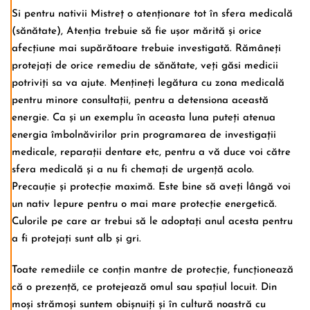
Si pentru nativii Mistreț o atenționare tot în sfera medicală
(sănătate), Atenția trebuie să fie ușor mărită și orice
afecțiune mai supărătoare trebuie investigată. Rămâneți
protejați de orice remediu de sănătate, veți găsi medicii
potriviți sa va ajute. Mențineți legătura cu zona medicală
pentru minore consultații, pentru a detensiona această
energie. Ca și un exemplu în aceasta luna puteți atenua
energia îmbolnăvirilor prin programarea de investigații
medicale, reparații dentare etc, pentru a vă duce voi către
sfera medicală și a nu fi chemați de urgență acolo.
Precauție și protecție maximă. Este bine să aveți lângă voi
un nativ Iepure pentru o mai mare protecție energetică.
Culorile pe care ar trebui să le adoptați anul acesta pentru
a fi protejați sunt alb și gri.
Toate remediile ce conțin mantre de protecție, funcționează
că o prezență, ce protejează omul sau spațiul locuit. Din
moși strămoși suntem obișnuiți și în cultură noastră cu