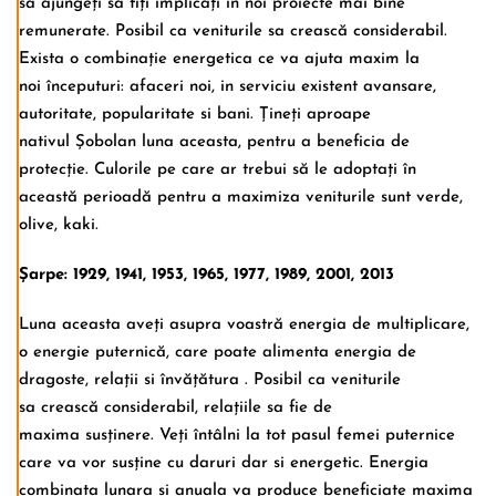
sa ajungeți sa fiți implicați in noi proiecte mai bine
remunerate. Posibil ca veniturile sa crească considerabil.
Exista o combinație energetica ce va ajuta maxim la
noi începuturi: afaceri noi, in serviciu existent avansare,
autoritate, popularitate si bani. Țineți aproape
nativul Șobolan luna aceasta, pentru a beneficia de
protecție. Culorile pe care ar trebui să le adoptați în
această perioadă pentru a maximiza veniturile sunt verde,
olive, kaki.
Șarpe: 1929, 1941, 1953, 1965, 1977, 1989, 2001, 2013
Luna aceasta aveți asupra voastră energia de multiplicare,
o energie puternică, care poate alimenta energia de
dragoste, relații si învățătura . Posibil ca veniturile
sa crească considerabil, relațiile sa fie de
maxima susținere. Veți întâlni la tot pasul femei puternice
care va vor susține cu daruri dar si energetic. Energia
combinata lunara si anuala va produce beneficiate maxima