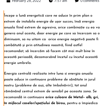
February 28, 2022
7:57 am
0 comments
Începe o lună energetică care ne aduce în prim plan o
extrem de instabila energie de ușor succes, însă energia
anuala fiind extrem de agresiva, orice combinație cu ea va
genera anul acesta, doar energie pe care sa încercam sa o
diminuam, sa nu uitam ca orice energie negativă poate fi
combătută și prin atitudinea noastră, fiind astfel
recomandat, să încercăm să facem cât mai mult bine în
această perioadă, dezamorsând încetul cu încetul această
energie umbrela.
Energia centrală realizata intre luna si energia anuala
poate aduce in continuare probleme de sănătate in jurul
nostru (probleme de auz, alte îmbolnăviri), tot anul
rămânând centrul extrem de sensibil pe aceasta zona. Se
recomandă in continuare
orice culoare de Metal– alb, gri,
în mijlocul caselor/spațiului de birou,
pentru a împiedica