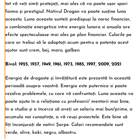
tot vă veți simți protejați, mai ales că va poate ușor spori
faima și prestigiul. Nativul Dragon va poate susține luna
aceasta. Luna aceasta sunteți predispuși la noroc financiar,
o combinație energetica intre energia lunara si anuala are
efecte spectaculoase mai ales pe plan financiar. Culorile pe
care ar trebui să le adoptați acum pentru a potența acest
ajutor sunt crem, bej, maro, galben.
Bivol: 1925, 1937, 1949, 1961, 1973, 1985, 1997, 2009, 2021
Energia de dragoste și învățătură este prezentă în această
perioadă asupra voastră. Energia este puternica si poate
rezolva problemele, cu care vă confruntați. Luna aceasta va
poate ajuta în a relaționa cu profesorii/ mentorii mai bine,
în a studia și a încerca să aveți un salariu mai bun/prime, a
acumula noi cunoștințe, a vă reuși proiectele. Este bine să
fiți înconjurați de nativi Șarpe. Colori recomandate sunt
verde, olive, kaki, negru, albastru.