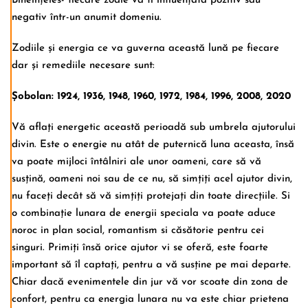
Bineînțeles- fiecare zodie va fi influențată pozitiv sau
negativ într-un anumit domeniu.
Zodiile și energia ce va guverna această lună pe fiecare
dar și remediile necesare sunt:
Șobolan: 1924, 1936, 1948, 1960, 1972, 1984, 1996, 2008, 2020
Vă aflați energetic această perioadă sub umbrela ajutorului
divin. Este o energie nu atât de puternică luna aceasta, însă
va poate mijloci întâlniri ale unor oameni, care să vă
susțină, oameni noi sau de ce nu, să simțiți acel ajutor divin,
nu faceți decât să vă simțiți protejați din toate direcțiile. Si
o combinație lunara de energii speciala va poate aduce
noroc in plan social, romantism si căsătorie pentru cei
singuri. Primiți însă orice ajutor vi se oferă, este foarte
important să îl captați, pentru a vă susține pe mai departe.
Chiar dacă evenimentele din jur vă vor scoate din zona de
confort, pentru ca energia lunara nu va este chiar prietena