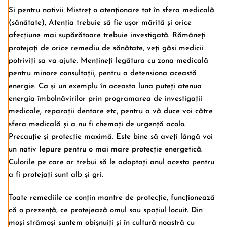
Si pentru nativii Mistreț o atenționare tot în sfera medicală
(sănătate), Atenția trebuie să fie ușor mărită și orice
afecțiune mai supărătoare trebuie investigată. Rămâneți
protejați de orice remediu de sănătate, veți găsi medicii
potriviți sa va ajute. Mențineți legătura cu zona medicală
pentru minore consultații, pentru a detensiona această
energie. Ca și un exemplu în aceasta luna puteți atenua
energia îmbolnăvirilor prin programarea de investigații
medicale, reparații dentare etc, pentru a vă duce voi către
sfera medicală și a nu fi chemați de urgență acolo.
Precauție și protecție maximă. Este bine să aveți lângă voi
un nativ Iepure pentru o mai mare protecție energetică.
Culorile pe care ar trebui să le adoptați anul acesta pentru
a fi protejați sunt alb și gri.
Toate remediile ce conțin mantre de protecție, funcționează
că o prezență, ce protejează omul sau spațiul locuit. Din
moși strămoși suntem obișnuiți și în cultură noastră cu