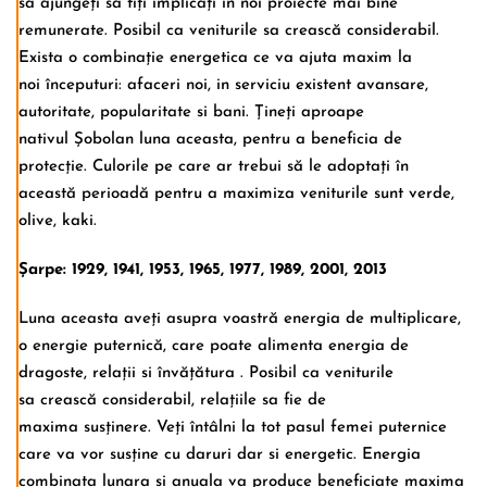
sa ajungeți sa fiți implicați in noi proiecte mai bine
remunerate. Posibil ca veniturile sa crească considerabil.
Exista o combinație energetica ce va ajuta maxim la
noi începuturi: afaceri noi, in serviciu existent avansare,
autoritate, popularitate si bani. Țineți aproape
nativul Șobolan luna aceasta, pentru a beneficia de
protecție. Culorile pe care ar trebui să le adoptați în
această perioadă pentru a maximiza veniturile sunt verde,
olive, kaki.
Șarpe: 1929, 1941, 1953, 1965, 1977, 1989, 2001, 2013
Luna aceasta aveți asupra voastră energia de multiplicare,
o energie puternică, care poate alimenta energia de
dragoste, relații si învățătura . Posibil ca veniturile
sa crească considerabil, relațiile sa fie de
maxima susținere. Veți întâlni la tot pasul femei puternice
care va vor susține cu daruri dar si energetic. Energia
combinata lunara si anuala va produce beneficiate maxima