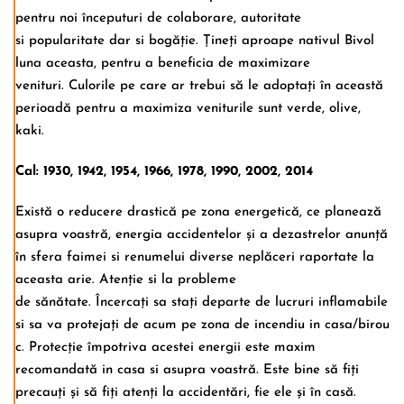
pentru noi începuturi de colaborare, autoritate
si popularitate dar si bogăție. Țineți aproape nativul Bivol
luna aceasta, pentru a beneficia de maximizare
venituri. Culorile pe care ar trebui să le adoptați în această
perioadă pentru a maximiza veniturile sunt verde, olive,
kaki.
Cal: 1930, 1942, 1954, 1966, 1978, 1990, 2002, 2014
Există o reducere drastică pe zona energetică, ce planează
asupra voastră, energia accidentelor și a dezastrelor anunță
în sfera faimei si renumelui diverse neplăceri raportate la
aceasta arie. Atenție si la probleme
de sănătate. Încercați sa stați departe de lucruri inflamabile
si sa va protejați de acum pe zona de incendiu in casa/birou
c. Protecție împotriva acestei energii este maxim
recomandată in casa si asupra voastră. Este bine să fiți
precauți și să fiți atenți la accidentări, fie ele și în casă.