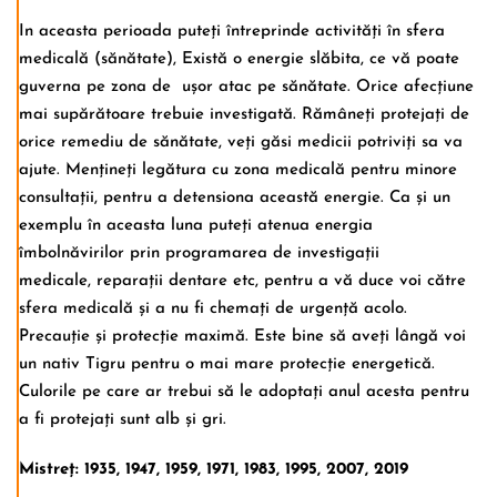
In aceasta perioada puteți întreprinde activități în sfera
medicală (sănătate), Există o energie slăbita, ce vă poate
guverna pe zona de ușor atac pe sănătate. Orice afecțiune
mai supărătoare trebuie investigată. Rămâneți protejați de
orice remediu de sănătate, veți găsi medicii potriviți sa va
ajute. Mențineți legătura cu zona medicală pentru minore
consultații, pentru a detensiona această energie. Ca și un
exemplu în aceasta luna puteți atenua energia
îmbolnăvirilor prin programarea de investigații
medicale, reparații dentare etc, pentru a vă duce voi către
sfera medicală și a nu fi chemați de urgență acolo.
Precauție și protecție maximă. Este bine să aveți lângă voi
un nativ Tigru pentru o mai mare protecție energetică.
Culorile pe care ar trebui să le adoptați anul acesta pentru
a fi protejați sunt alb și gri.
Mistreț: 1935, 1947, 1959, 1971, 1983, 1995, 2007, 2019