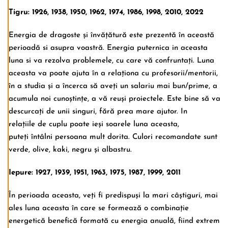
Tigru: 1926, 1938, 1950, 1962, 1974, 1986, 1998, 2010, 2022
Energia de dragoste și învățătură este prezentă în această
perioadă si asupra voastră. Energia puternica in aceasta
luna si va rezolva problemele, cu care vă confruntați. Luna
aceasta va poate ajuta în a relaționa cu profesorii/mentorii,
în a studia și a încerca să aveți un salariu mai bun/prime, a
acumula noi cunoștințe, a vă reuși proiectele. Este bine să va
descurcați de unii singuri, fără prea mare ajutor. In
relațiile de cuplu poate ieși soarele luna aceasta,
puteți întâlni persoana mult dorita. Culori recomandate sunt
verde, olive, kaki, negru și albastru.
Iepure: 1927, 1939, 1951, 1963, 1975, 1987, 1999, 2011
În perioada aceasta, veți fi predispuși la mari câștiguri, mai
ales luna aceasta în care se formează o combinație
energetică benefică formată cu energia anuală, fiind extrem