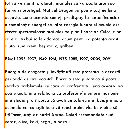
tot vă veți simți protejați, mai ales că va poate ușor spori
faima și prestigiul. Nativul Dragon va poate susține luna
aceasta. Luna aceasta sunteți predispuși la noroc financiar,
o combinație energetica intre energia lunara si anuala are
efecte spectaculoase mai ales pe plan financiar. Culorile pe
care ar trebui să le adoptați acum pentru a potența acest
ajutor sunt crem, bej, maro, galben.
Bivol: 1925, 1937, 1949, 1961, 1973, 1985, 1997, 2009, 2021
Energia de dragoste și învățătură este prezentă în această
perioadă asupra voastră. Energia este puternica si poate
rezolva problemele, cu care vă confruntați. Luna aceasta va
poate ajuta în a relaționa cu profesorii/ mentorii mai bine,
în a studia și a încerca să aveți un salariu mai bun/prime, a
acumula noi cunoștințe, a vă reuși proiectele. Este bine să
fiți înconjurați de nativi Șarpe. Colori recomandate sunt
verde, olive, kaki, negru, albastru.