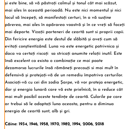
și este bine, să vă păstrați calmul și tonul cât mai scăzut,
mai ales în această perioadă. Nu este nici momentul și nici
locul să începeți, să manifestați certuri, în a vă susține
părerea, mai ales în apărarea voastră și în ce vreți să faceți
mai departe. Vizații parteneri de ceartă sunt si proprii copii.
Din fericire energia este destul de slăbită și aveți cum să
evitați conștientizând. Luna va este energetic potrivnica și
daca va certați riscați sa stricați anumite relații inutil. Este
însă excelent ca exista o combinație ce mai poate
dezamorsa lucrurile însă rămâneți precauți si mai mult în
defensivă și protejați-vă de un remediu împotriva certurilor.
Asociați-vă cu cei din zodia Șarpe, vă vor proteja energetic,
dar și energia lunară care vă este prielnică, în a reduce cât
mai mult posibil aceste tendințe de ceartă. Culorile pe care
ar trebui să le adoptați luna aceasta, pentru a diminua
energia de ceartă sunt, alb și gri.
Câine: 1934, 1946, 1958, 1970, 1982, 1994, 2006, 2018