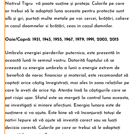
Nativul Tigru vă poate susține și proteja. Culorile pe care
ar trebui să le adoptați luna aceasta pentru protecție sunt
alb și gri, purtați multe metale pe voi: cercei, brățări, coliere
in cazul doamnelor si brățări, ceas in cazul domnilor.
Oaie/Capră: 1931, 1943, 1955, 1967, 1979, 1991, 2003, 2015
Umbrela energiei pierderilor puternica, este prezentă în
această lună în semnul vostru. Datorită faptului că se
creează cu energia umbrela a lunii o energie extrem de
benefică de noroc financiar și material, este recomandat să
captați orice câștig înregistrați, mai ales în zona relațiilor pe
care le aveți de orice tip. Atenție însă la câștigurile care se
pot risipi ușor. Sfatul este sa mergeți la control luna aceasta,
sa investigați si minore afecțiuni. Energia lunara este de
susținere si va ajuta. Este bine să vă înconjurați totuși de
nativi Iepure să vă ajute să investiți corect sau sa luați
decizia corectă. Culorile pe care ar trebui să le adoptați