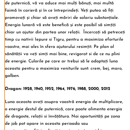
de puternică, vă va aduce mai mulți bănuți, mai multă
faimă în carieră și în ce întreprindeți. Veți putea să fiți
promovați și chiar să aveți măriri de salariu substanțiale.
Energia lunară vă este benefică și este posibil să simțiți
chiar un ajutor din partea unor relații. Încercați să petreceți
timp cu nativii Iepure si Tigru, pentru a maximiza eforturile
voastre, mai ales în sfera ajutorului resimțit. Pe plan al
sănătății va veți simți mai bine, revigorat si de ce nu plini
de energie. Culorile pe care ar trebui să le adoptați luna
aceasta pentru a maximiza veniturile sunt: crem, bej, maro,
galben.
Dragon: 1928, 1940, 1952, 1964, 1976, 1988, 2000, 2012
Luna aceasta aveți asupra voastră energia de multiplicare,
o energie destul de puternică, care poate alimenta energia
de dragoste, relații si învățătura. Noi oportunități pe zona
de job pot apare in aceasta perioada sau