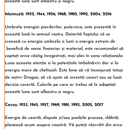
această luna sunt albastru și negru.
Maimuță: 1932, 1944, 1956, 1968, 1980, 1992, 2004, 2016
Umbrela energiei pierderilor, puternica, este prezentă în
această lună în semnul vostru. Datorită faptului că se
creează cu energia umbrela a lunii o energie extrem de
benefică de noroc financiar și material, este recomandat să
captați orice câștig înregistrați, mai ales în zona relaționala.
Luna aceasta atenție si la potențiale îmbolnăviri dar si la
energia mare de cheltuieli. Este bine să vă înconjurați totuși
de nativi Dragon, să vă ajute să investiți corect sau sa luați
decizia corectă. Culorile pe care ar trebui să le adoptați
această luna sunt albastru și negru.
Cocoș: 1933, 1945, 1957, 1969, 1981, 1993, 2005, 2017
Energia de ceartă, dispute și/sau posibile procese, slăbită,
planează acum asupra voastră. Vă puteți răzvrăti din orice