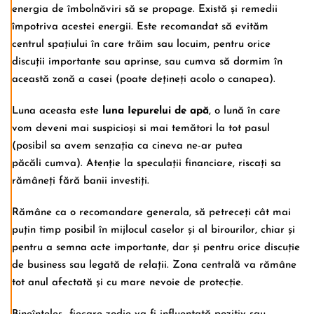
energia de îmbolnăviri să se propage. Există și remedii
împotriva acestei energii. Este recomandat să evităm
centrul spațiului în care trăim sau locuim, pentru orice
discuții importante sau aprinse, sau cumva să dormim în
această zonă a casei (poate dețineți acolo o canapea).
Luna aceasta este
luna Iepurelui de apă
, o lună în care
vom deveni mai suspicioși si mai temători la tot pasul
(posibil sa avem senzația ca cineva ne-ar putea
păcăli cumva). Atenție la speculații financiare, riscați sa
rămâneți fără banii investiți.
Rămâne ca o recomandare generala, să petreceți cât mai
puțin timp posibil în mijlocul caselor și al birourilor, chiar și
pentru a semna acte importante, dar și pentru orice discuție
de business sau legată de relații. Zona centrală va rămâne
tot anul afectată și cu mare nevoie de protecție.