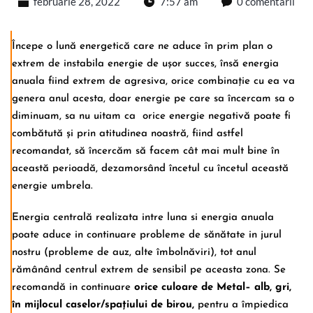
februarie 28, 2022
7:57 am
0 comentarii
Începe o lună energetică care ne aduce în prim plan o
extrem de instabila energie de ușor succes, însă energia
anuala fiind extrem de agresiva, orice combinație cu ea va
genera anul acesta, doar energie pe care sa încercam sa o
diminuam, sa nu uitam ca orice energie negativă poate fi
combătută și prin atitudinea noastră, fiind astfel
recomandat, să încercăm să facem cât mai mult bine în
această perioadă, dezamorsând încetul cu încetul această
energie umbrela.
Energia centrală realizata intre luna si energia anuala
poate aduce in continuare probleme de sănătate in jurul
nostru (probleme de auz, alte îmbolnăviri), tot anul
rămânând centrul extrem de sensibil pe aceasta zona. Se
recomandă in continuare
orice culoare de Metal– alb, gri,
în mijlocul caselor/spațiului de birou,
pentru a împiedica