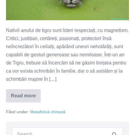
de
apă
Nativii anului de tigru sunt lideri respectați, cu magnetism.
Critici, justițiari, certăreți, pasionați, protectori însă
neîncrezători în ceilalți, apărând uneori nehotărâți, sunt
capabili de gesturi generoase sau nemiloase. Într-un an
de Tigru, trebuie să încercăm să ne găsim liniștea pentru
ca vor exista schimbări în familie, dar o să asistăm și la
schimbări majore în […]
Read more
Anul
chinezesc
2022
Filed under:
Metafizică chineză
–
anul
Tigrului
de
Search
apă