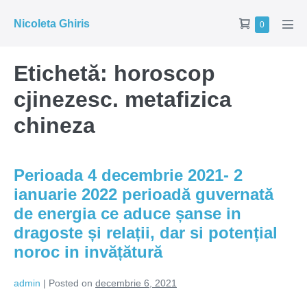
Skip
Shopping
Nicoleta Ghiris
Items
0
to
Men
in
Cart
Tog
content
Cart
Etichetă:
horoscop
cjinezesc. metafizica
chineza
Perioada 4 decembrie 2021- 2
ianuarie 2022 perioadă guvernată
de energia ce aduce șanse in
dragoste și relații, dar si potențial
noroc in invățătură
admin
|
Posted on
decembrie 6, 2021