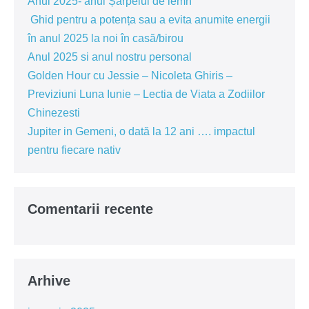
Anul 2025- anul Șarpelui de lemn
relații,
dar
Ghid pentru a potența sau a evita anumite energii
si
în anul 2025 la noi în casă/birou
potențial
noroc
Anul 2025 si anul nostru personal
in
invățătură
Golden Hour cu Jessie – Nicoleta Ghiris –
Previziuni Luna Iunie – Lectia de Viata a Zodiilor
Chinezesti
Jupiter in Gemeni, o dată la 12 ani …. impactul
pentru fiecare nativ
Comentarii recente
Arhive