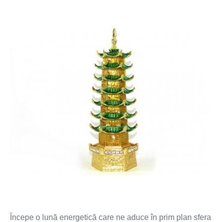
Perioada
4
decembrie
2021-
2
ianuarie
2022
perioadă
guvernată
de
energia
ce
aduce
șanse
in
dragoste
Începe o lună energetică care ne aduce în prim plan sfera
și