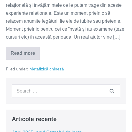
relațională și învățămintele ce le putem trage din aceste
relații,
experiențe relaționale. Este un moment prielnic să
dar
refacem anumite legături, fie ele de iubire sau prietenie.
si
Moment prielnic pentru cei ce învață și au examene (teze,
potențial
cursuri etc) în această perioada. Un real ajutor vine […]
noroc
in
Read more
invățătură
Perioada
4
decembrie
Filed under:
Metafizică chineză
2021-
2
ianuarie
2022
Search
perioadă
guvernată
for:
de
energia
ce
aduce
șanse
Articole recente
in
dragoste
și