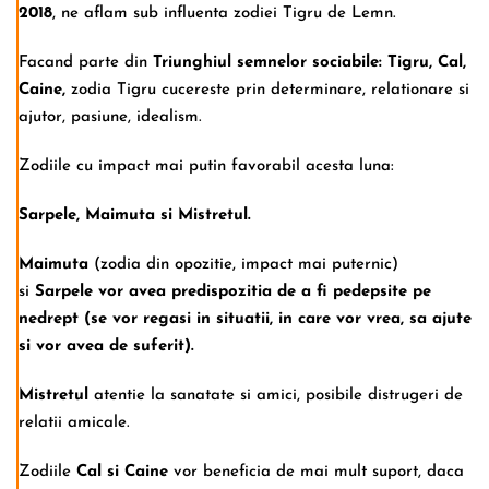
2018
, ne aflam sub influenta zodiei Tigru de Lemn.
Facand parte din
Triunghiul semnelor sociabile: Tigru, Cal,
Caine,
zodia Tigru cucereste prin determinare, relationare si
ajutor, pasiune, idealism.
Zodiile cu impact mai putin favorabil acesta luna:
Sarpele, Maimuta si Mistretul.
Maimuta
(zodia din opozitie, impact mai puternic)
si
Sarpele vor avea predispozitia de a fi pedepsite pe
nedrept (se vor regasi in situatii, in care vor vrea, sa ajute
si vor avea de suferit).
Mistretul
atentie la sanatate si amici, posibile distrugeri de
relatii amicale.
Zodiile
Cal si Caine
vor beneficia de mai mult suport, daca