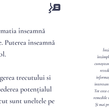
Întâlnirea cu Nicoleta nu a fost pur 
întâmplătoare. La nivel de suflet simt că ne 
cunoșteam demult, așa că pentru mine a fost o 
revedere cu un om drag. Am rezonat cu 
informațiile primite și am aflat multe lucruri 
interesante la care nu as fi putut ajunge altfel. 
Tot ceea ce mi-a spus mi-a mers la suflet, dar și 
remediile sugerate (îmi sunt dragi și folositoare). 
Și mai presus de toate îmi este dragă Nicoleta, 