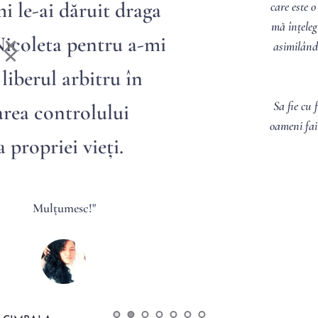
care este o minune de om. Pe mine m-a ajutat, să 
mă înțeleg mai bine și să-mi privesc viața diferit, 
asimilând particularitățile ei. Recomand din tot 
sufletul.
Sa fie cu folos și să ajungă la tine cat mai multi 
oameni faini pe care sa ii ghidezi cum m-ai ghidat 
și pe mine.
TEODORA AVRAM