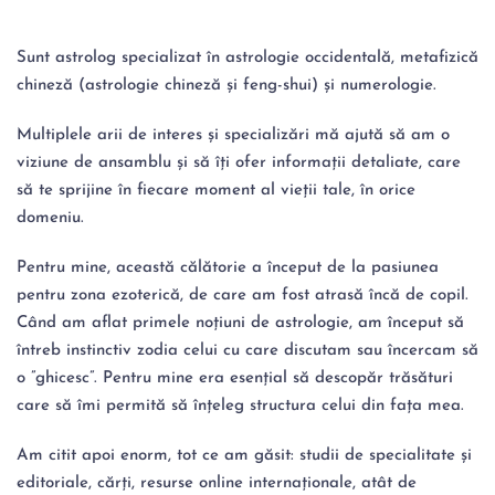
Sunt astrolog specializat în astrologie occidentală, metafizică 
chineză (astrologie chineză și feng-shui) și numerologie.
Multiplele arii de interes și specializări mă ajută să am o 
viziune de ansamblu și să îți ofer informații detaliate, care 
să te sprijine în fiecare moment al vieții tale, în orice 
domeniu.
Pentru mine, această călătorie a început de la pasiunea 
pentru zona ezoterică, de care am fost atrasă încă de copil. 
Când am aflat primele noțiuni de astrologie, am început să 
întreb instinctiv zodia celui cu care discutam sau încercam să 
o ”ghicesc”. Pentru mine era esențial să descopăr trăsături 
care să îmi permită să înțeleg structura celui din fața mea.
Am citit apoi enorm, tot ce am găsit: studii de specialitate și 
editoriale, cărți, resurse online internaționale, atât de 