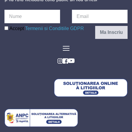
și nu rata niciodată când public un nou articol 
Accept
Termenii si Conditiile GDPR