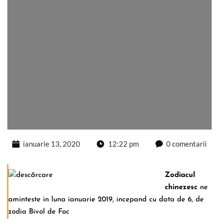
ianuarie 13, 2020
12:22 pm
0 comentarii
Zodiacul
chinezesc
ne
aminteste in luna ianuarie 2019, incepand cu data de 6, de
zodia Bivol de Foc