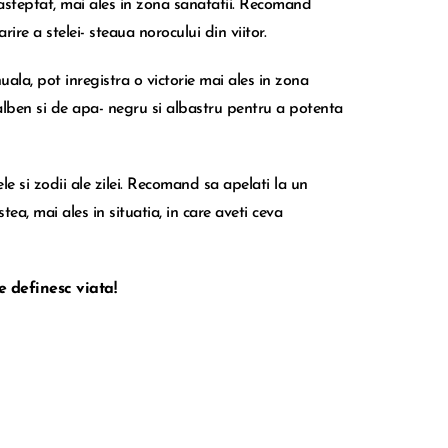
easteptat, mai ales in zona sanatatii. Recomand
rire a stelei- steaua norocului din viitor.
nuala, pot inregistra o victorie mai ales in zona
alben si de apa- negru si albastru pentru a potenta
le si zodii ale zilei. Recomand sa apelati la un
tea, mai ales in situatia, in care aveti ceva
e definesc viata!