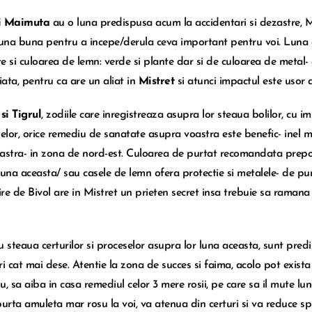
i Maimuta
au o luna predispusa acum la accidentari si dezastre, 
luna buna pentru a incepe/derula ceva important pentru voi. Luna 
e si culoarea de lemn: verde si plante dar si de culoarea de metal- 
iata, pentru ca are un aliat in
Mistret
si atunci impactul este usor 
 si Tigrul
, zodiile care inregistreaza asupra lor steaua bolilor, cu i
lor, orice remediu de sanatate asupra voastra este benefic- inel
astra- in zona de nord-est. Culoarea de purtat recomandata prepond
luna aceasta/ sau casele de lemn ofera protectie si metalele- de purt
re de Bivol are in Mistret un prieten secret insa trebuie sa ramana 
u steaua certurilor si proceselor asupra lor luna aceasta, sunt predi
ri cat mai dese. Atentie la zona de succes si faima, acolo pot exis
u, sa aiba in casa remediul celor 3 mere rosii, pe care sa il mute l
purta amuleta mar rosu la voi, va atenua din certuri si va reduce s