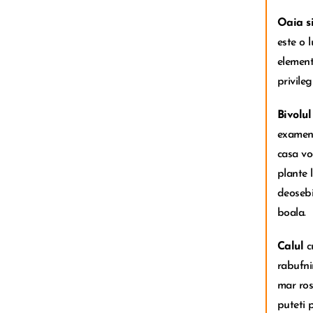
Oaia s
este o 
element
privileg
Bivolul
examene
casa vo
plante 
deosebi
boala.
Calul
c
rabufni
mar ros
puteti 