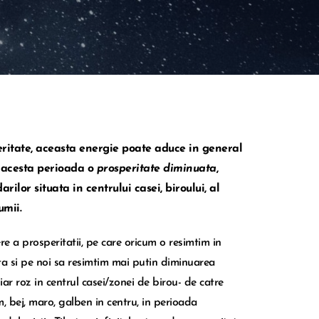
eritate, aceasta energie poate aduce in general
n acesta perioada o
prosperitate diminuata
,
ilor situata in centrului casei, biroului, al
umii.
 a prosperitatii, pe care oricum o resimtim in
ta si pe noi sa resimtim mai putin diminuarea
hiar roz in centrul casei/zonei de birou- de catre
m, bej, maro, galben in centru, in perioada