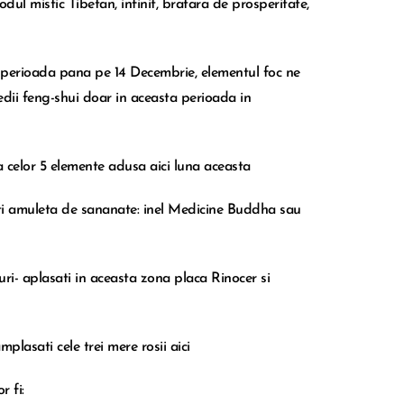
ul mistic Tibetan, infinit, bratara de prosperitate,
 perioada pana pe 14 Decembrie, elementul foc ne
medii feng-shui doar in aceasta perioada in
a celor 5 elemente adusa aici luna aceasta
tati amuleta de sananate: inel Medicine Buddha sau
uri- aplasati in aceasta zona placa Rinocer si
plasati cele trei mere rosii aici
r fi: