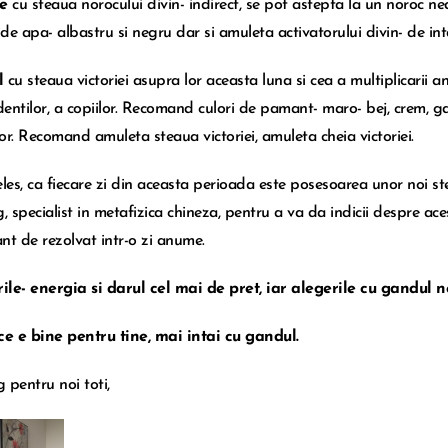
le
cu steaua norocului divin- indirect, se pot astepta la un noroc n
 de apa- albastru si negru dar si amuleta activatorului divin- de inta
l
cu steaua victoriei asupra lor aceasta luna si cea a multiplicarii a
entilor, a copiilor. Recomand culori de pamant- maro- bej, crem, g
 lor. Recomand amuleta steaua victoriei, amuleta cheia victoriei.
eles, ca fiecare zi din aceasta perioada este posesoarea unor noi ste
, specialist in metafizica chineza, pentru a va da indicii despre aces
nt de rezolvat intr-o zi anume.
le- energia si darul cel mai de pret, iar alegerile cu gandul n
ce e bine pentru tine, mai intai cu gandul.
 pentru noi toti,