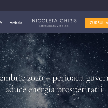
TV
Articole
CURSUL 
embrie 2020 – perioada guvern
aduce energia prosperitatii