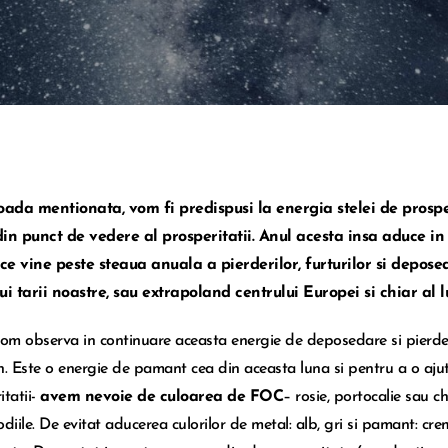
oada mentionata, vom fi predispusi la energia stelei de prosp
in punct de vedere al prosperitatii. Anul acesta insa aduce i
e vine peste steaua anuala a pierderilor, furturilor si deposedar
ui tarii noastre, sau extrapoland centrului Europei si chiar al l
vom observa in continuare aceasta energie de deposedare si pierdere
n. Este o energie de pamant cea din aceasta luna si pentru a o aju
itatii-
avem nevoie de culoarea de FOC
– rosie, portocalie sau c
odiile. De evitat aducerea culorilor de metal: alb, gri si pamant: cre