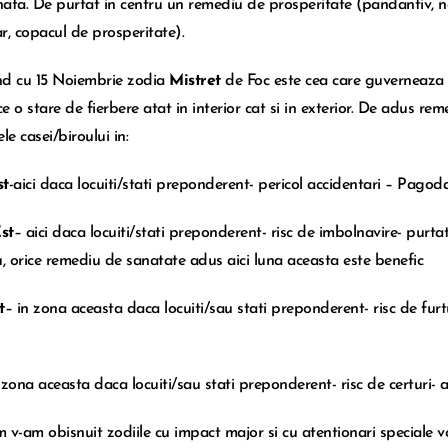
ata. De purtat in centru un remediu de prosperitate (pandantiv, nod
r, copacul de prosperitate).
d cu 15 Noiembrie zodia
Mistret
de Foc este cea care guverneaza
e o stare de fierbere atat in interior cat si in exterior. De adus re
le casei/biroului in:
st
-aici daca locuiti/stati preponderent- pericol accidentari – Pagod
st
– aici daca locuiti/stati preponderent- risc de imbolnavire- pur
 orice remediu de sanatate adus aici luna aceasta este benefic
t
– in zona aceasta daca locuiti/sau stati preponderent- risc de furt
zona aceasta daca locuiti/sau stati preponderent- risc de certuri- am
 v-am obisnuit zodiile cu impact major si cu atentionari speciale vo