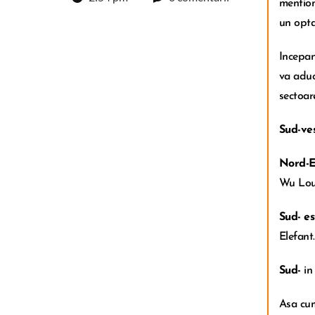
mention
un opta
Incepan
va aduc
sectoare
Sud-ve
Nord-E
Wu Lou,
Sud- es
Elefant.
Sud-
in 
Asa cum