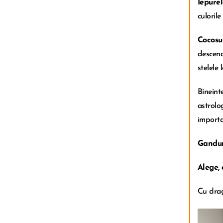
Iepure
culorile
Cocosu
descend
stelele
Bineint
astrolog
importa
Ganduri
Alege, 
Cu drag