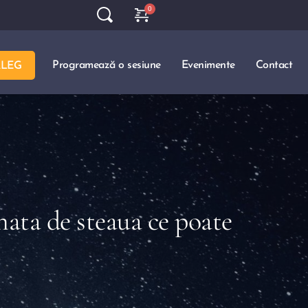
Programează o sesiune
Evenimente
Contact
ALEG
ata de steaua ce poate