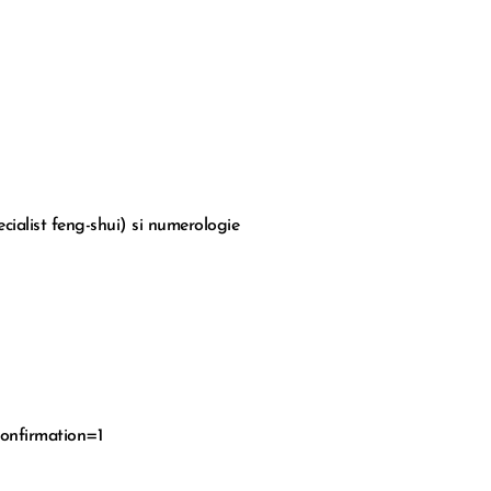
ecialist feng-shui) si numerologie
nfirmation=1