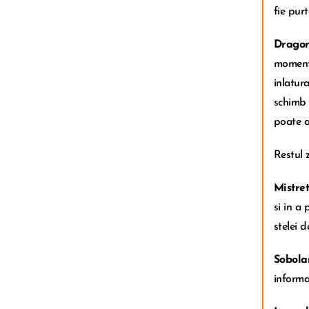
fie purt
Dragon
momente
inlatur
schimb 
poate a
Restul 
Mistret
si in a
stelei 
Sobola
informat