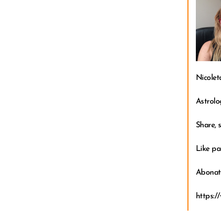
Nicolet
Astrolo
Share, s
Like pa
Abonati
https: