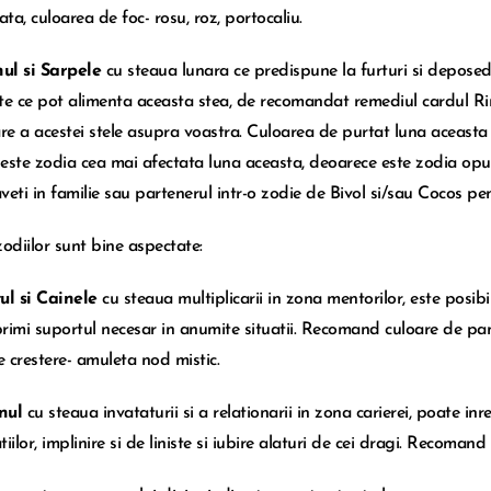
ata, culoarea de foc- rosu, roz, portocaliu.
ul si Sarpele
cu steaua lunara ce predispune la furturi si deposeda
 ce pot alimenta aceasta stea, de recomandat remediul cardul Rino
are a acestei stele asupra voastra. Culoarea de purtat luna aceasta
este zodia cea mai afectata luna aceasta, deoarece este zodia opusa
veti in familie sau partenerul intr-o zodie de Bivol si/sau Cocos 
zodiilor sunt bine aspectate:
ul si Cainele
cu steaua multiplicarii in zona mentorilor, este posib
 primi suportul necesar in anumite situatii. Recomand culoare de p
de crestere- amuleta nod mistic.
nul
cu steaua invataturii si a relationarii in zona carierei, poate 
iilor, implinire si de liniste si iubire alaturi de cei dragi. Recomand