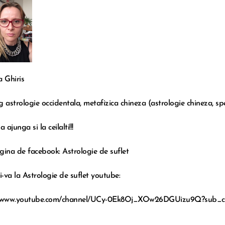
a Ghiris
g astrologie occidentala, metafizica chineza (astrologie chineza, sp
a ajunga si la ceilalti!!!
gina de facebook:
Astrologie de suflet
-va la Astrologie de suflet youtube:
//www.youtube.com/channel/UCy-0Ek8Oj_XOw26DGUizu9Q?sub_co