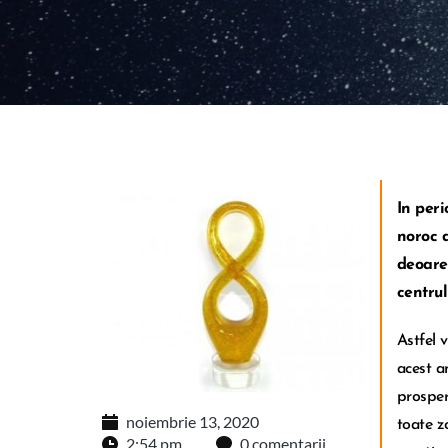
In peri
noroc d
deoarec
centrul
Astfel 
acest a
prosper
noiembrie 13, 2020
toate z
2:54 pm
0 comentarii