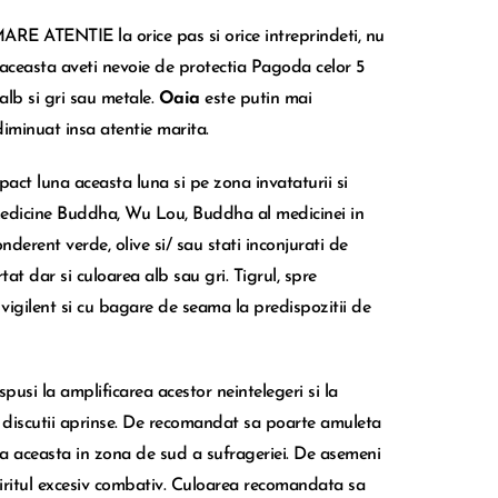
MARE ATENTIE la orice pas si orice intreprindeti, nu
aceasta aveti nevoie de protectia Pagoda celor 5
alb si gri sau metale.
Oaia
este putin mai
diminuat insa atentie marita.
mpact luna aceasta luna si pe zona invataturii si
 medicine Buddha, Wu Lou, Buddha al medicinei in
erent verde, olive si/ sau stati inconjurati de
at dar si culoarea alb sau gri. Tigrul, spre
vigilent si cu bagare de seama la predispozitii de
spusi la amplificarea acestor neintelegeri si la
ta discutii aprinse. De recomandat sa poarte amuleta
una aceasta in zona de sud a sufrageriei. De asemeni
piritul excesiv combativ. Culoarea recomandata sa