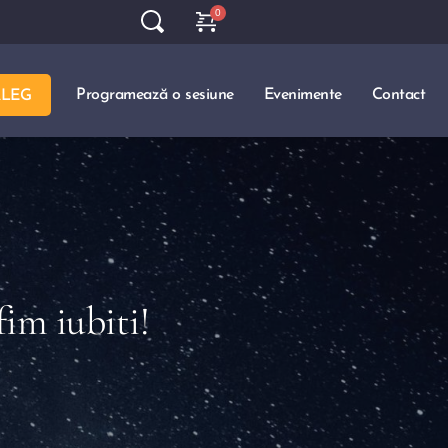
Programează o sesiune
Evenimente
Contact
ALEG
im iubiti!