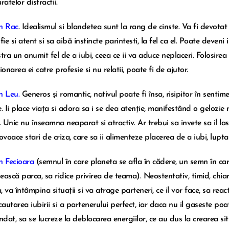
atelor distractii.
n Rac
. Idealismul si blandetea sunt la rang de cinste. Va fi devota
fie si atent si sa aibă instincte parintesti, la fel ca el. Poate deve
ra un anumit fel de a iubi, ceea ce ii va aduce neplaceri. Folosirea 
ionarea ei catre profesie si nu relatii, poate fi de ajutor.
n Leu.
Generos și romantic, nativul poate fi însa, risipitor în sentim
. Ii place viața si adora sa i se dea atenție, manifestând o gelozie 
e. Unic nu înseamna neaparat si atractiv. Ar trebui sa invete sa il la
rovoace stari de criza, care sa ii alimenteze placerea de a iubi, lup
n Fecioara
(semnul în care planeta se afla în cădere, un semn în car
ească parca, sa ridice privirea de teama). Neostentativ, timid, chi
 va întâmpina situații si va atrage parteneri, ce il vor face, sa react
 cautarea iubirii si a partenerului perfect, iar daca nu il gaseste p
at, sa se lucreze la deblocarea energiilor, ce au dus la crearea situ