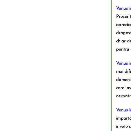
Venus i
Prezent
aprecie
dragost
chiar d
pentru 
Venus î
mai dif
domeniu
care in
necontro
Venus î
împartă
invete 