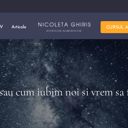
TV
Articole
CURSUL 
sau cum iubim noi si vrem sa f