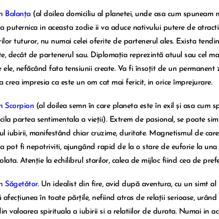
n Balanța
(al doilea domiciliu al planetei, unde asa cum spuneam ma
a puternica in aceasta zodie ii va aduce nativului putere de atractie
rilor tuturor, nu numai celei oferite de partenerul ales. Exista tend
e, decât de partenerul sau. Diplomația reprezintă atuul sau cel mai
e ele, nefăcând fata tensiunii create. Va fi însoțit de un permanent z
a crea impresia ca este un om cat mai fericit, in orice împrejurare.
n Scorpion
(al doilea semn în care planeta este în exil și asa cum sp
icila partea sentimentala a vieții). Extrem de pasional, se poate sim
l iubirii, manifestând chiar cruzime, duritate. Magnetismul de car
sa pot fi nepotriviti, ajungând rapid de la o stare de euforie la una
lata. Atenție la echilibrul starilor, calea de mijloc fiind cea de prefe
n Săgetător.
Un idealist din fire, avid după aventura, cu un simt al 
 afecțiunea în toate părțile, nefiind atras de relații serioase, urân
din valoarea spirituala a iubirii si a relatiilor de durata. Numai in