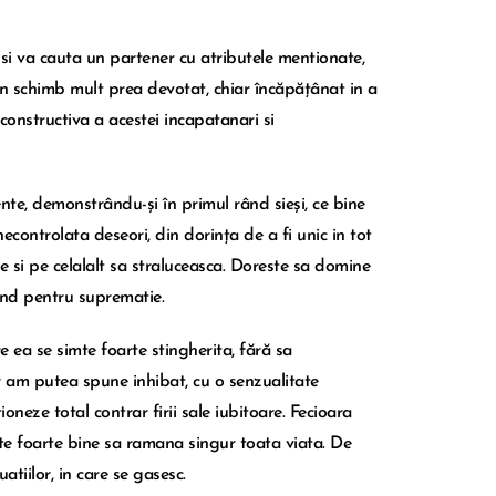
t si va cauta un partener cu atributele mentionate,
ni in schimb mult prea devotat, chiar încăpățânat in a
constructiva a acestei incapatanari si
ente, demonstrându-și în primul rând sieși, ce bine
necontrolata deseori, din dorința de a fi unic in tot
se si pe celalalt sa straluceasca. Doreste sa domine
tand pentru suprematie.
e ea se simte foarte stingherita, fără sa
ar am putea spune inhibat, cu o senzualitate
ioneze total contrar firii sale iubitoare. Fecioara
oate foarte bine sa ramana singur toata viata. De
atiilor, in care se gasesc.