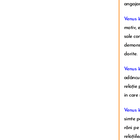
angajam
Venus î
motiv, 
sale co
demonst
dorite.
Venus î
adâncul
relație 
in care
Venus î
simte pe
răni pe
relațiil