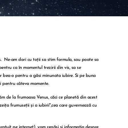
s. Ne-am dori cu toții sa stim formula, sau poate sa
ntru ca în momentul trezirii din vis, sa se
r bea-o pentru a găsi minunata iubire. Si pe buna
r si pentru câteva momente.
ptăm de la frumoasa Venus, căci ce planetă din acest
ța frumuseții și a iubirii",
cea care guvernează cu
 gratuit pe internet), vom regăsi și informația despre