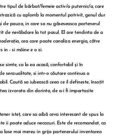
ătre tipul de bărbat/femeie activ/a puternic/a, care
 contrazică cu aplomb la momentul potrivit, genul dur
ngi de pauza, in care sa nu găseseasca partenerul
oțit de nerăbdare la tot pasul. El are tendinta de a
derația, cea care poate canaliza energia, către
 in - si mâine e o zi.
se simte, ca la ea acasă, confortabil și în
 de senzualitate, si intr-o căutare continua a
tabil. Caută sa iubească ceea ce il defineste, însoțit
ea izvorata din dorinta, de a-i fi impartasite
ner isteț, care sa aibă ceva interesant de spus la
ente ii poate aduce necazuri. Este de recomandat, ca
ra sa lase mai mereu in grija partenerului inventarea