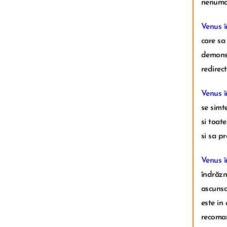
nenumar
Venus î
care sa 
demonst
redirect
Venus î
se simte
si toat
si sa p
Venus î
îndrăzn
ascunsa,
este in
recomand