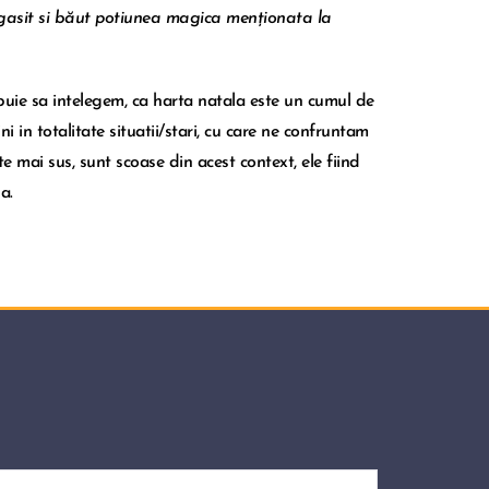
gasit si băut potiunea magica menționata la
rebuie sa intelegem, ca harta natala este un cumul de
 in totalitate situatii/stari,
cu care ne confruntam
e mai sus, sunt scoase din acest context, ele fiind
a.