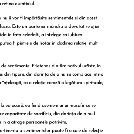
retina esentialul.
u ii vor fi împărtășite sentimentele si din acest
lucru. Este un partener mândru si devotat relației
a in fata celorlalti, a intelege ca iubirea
tea fi pietrele de hotar in cladirea relatiei mult
 de sentimente. Prietenos din fire nativul urăște, in
s din tipare, din dorința de a nu se complace intr-o
a înțeleagă, ca o relație crează o legătura spirituala,
 la ea acasă, ea fiind asemeni unui musafir ce se
are capacitate de sacrificiu, din dorința de a nu-l
s in a atrage persoanele potrivite,
 pertinenta a sentimentelor poate fi o cale de selecție