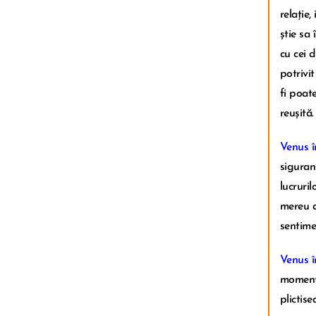
relație
știe sa 
cu cei 
potrivit
fi poat
reușită.
Venus î
siguranț
lucruril
mereu d
sentime
Venus î
momentu
plictise