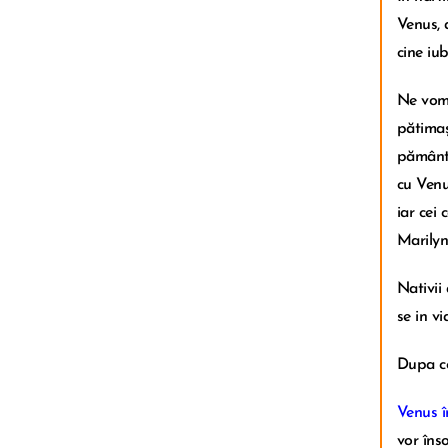
Venus, 
cine iu
Ne vom c
pătimașa
pământ,
cu Venu
iar cei 
Marily
Nativii
se in v
Dupa ce
Venus î
vor înso