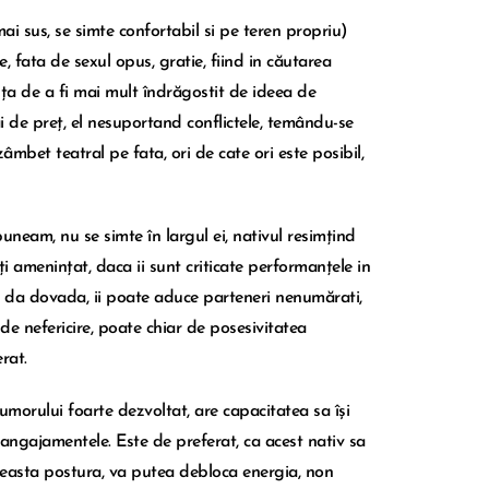
i sus, se simte confortabil si pe teren propriu)
, fata de sexul opus, gratie, fiind in căutarea
ința de a fi mai mult îndrăgostit de ideea de
 de preț, el nesuportand conflictele, temându-se
âmbet teatral pe fata, ori de cate ori este posibil,
uneam, nu se simte în largul ei, nativul resimțind
ți amenințat, daca ii sunt criticate performanțele in
e da dovada, ii poate aduce parteneri nenumărati,
 de nefericire, poate chiar de posesivitatea
rat.
umorului foarte dezvoltat, are capacitatea sa își
d angajamentele. Este de preferat, ca acest nativ sa
 aceasta postura, va putea debloca energia, non