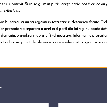
erului potrivit. Si ca sa glumim putin, acești nativi pot fi cei ce au
l articolului.
posibilitatea, sa nu va regasiti in totalitate in descrierea facuta. T
iar prezentarea separata a unei mici parti din intreg, nu poate defini
t domeniu, o analiza in detaliu fiind necesara. Informatiile prezentat
rate doar un punct de plecare in orice analiza astrologica personal
r