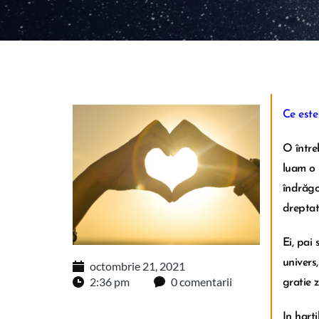
Ce este
O între
luam o 
îndrăgo
dreptate
Ei, pai
univers
octombrie 21, 2021
2:36 pm
0 comentarii
gratie z
In hart