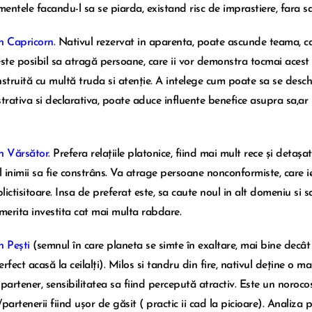
entele facandu-l sa se piarda, existand risc de imprastiere, fara sa 
n Capricorn.
Nativul rezervat in aparenta, poate ascunde teama, ca n
este posibil sa atragă persoane, care ii vor demonstra tocmai acest 
nstruită cu multă truda si atenție. A intelege cum poate sa se deschid
rativa si declarativa, poate aduce influente benefice asupra sa,ar pu
n Vărsător.
Prefera relațiile platonice, fiind mai mult rece și detașat
 inimii sa fie constrâns. Va atrage persoane nonconformiste, care ie
plictisitoare. Insa de preferat este, sa caute noul in alt domeniu si s
 merita investita cat mai multa rabdare.
n Pești
(semnul în care planeta se simte în exaltare, mai bine decât
rfect acasă la ceilalți). Milos si tandru din fire, nativul deține o m
 partener, sensibilitatea sa fiind percepută atractiv. Este un noroco
e/partenerii fiind ușor de găsit ( practic ii cad la picioare). Analiza