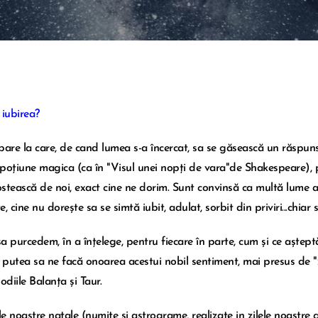
 iubirea?
bare la care, de cand lumea s-a încercat, sa se găsească un răspun
poțiune magica (ca în "Visul unei nopți de vara"de Shakespeare), pe
stească de noi, exact cine ne dorim. Sunt convinsă ca multă lume a
, cine nu dorește sa se simtă iubit, adulat, sorbit din priviri...chia
 sa purcedem, în a înțelege, pentru fiecare în parte, cum și ce aște
, putea sa ne facă onoarea acestui nobil sentiment, mai presus de "zei
odiile Balanța și Taur.
ile noastre natale (numite si astrograme, realizate in zilele noastre