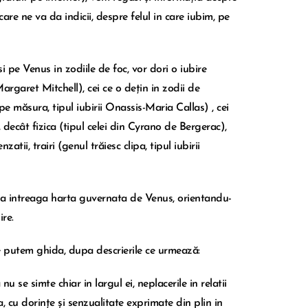
are ne va da indicii, despre felul in care iubim, pe
i pe Venus in zodiile de foc, vor dori o iubire
Margaret Mitchell), cei ce o dețin in zodii de
e măsura, tipul iubirii Onassis-Maria Callas) , cei
 decât fizica (tipul celei din Cyrano de Bergerac),
atii, trairi (genul trăiesc clipa, tipul iubirii
vea intreaga harta guvernata de Venus, orientandu-
ire.
ne putem ghida, dupa descrierile ce urmează:
nu se simte chiar in largul ei, neplacerile in relatii
, cu dorințe și senzualitate exprimate din plin in