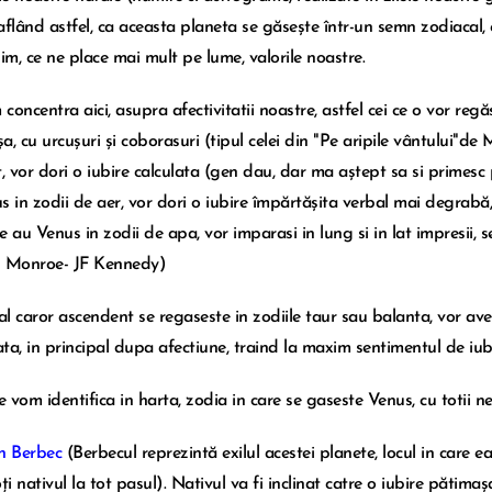
aflând astfel, ca aceasta planeta se găsește într-un semn zodiacal, c
bim, ce ne place mai mult pe lume, valorile noastre.
oncentra aici, asupra afectivitatii noastre, astfel cei ce o vor regăs
, cu urcușuri și coborasuri (tipul celei din "Pe aripile vântului"de 
 vor dori o iubire calculata (gen dau, dar ma aștept sa si primesc p
s in zodii de aer, vor dori o iubire împărtășita verbal mai degrabă,
ce au Venus in zodii de apa, vor imparasi in lung si in lat impresii, senz
n Monroe- JF Kennedy)
 al caror ascendent se regaseste in zodiile taur sau balanta, vor a
iata, in principal dupa afectiune, traind la maxim sentimentul de iub
 vom identifica in harta, zodia in care se gaseste Venus, cu totii 
n Berbec
(Berbecul reprezintă exilul acestei planete, locul in care ea 
ți nativul la tot pasul). Nativul va fi inclinat catre o i
ubire pătimașa