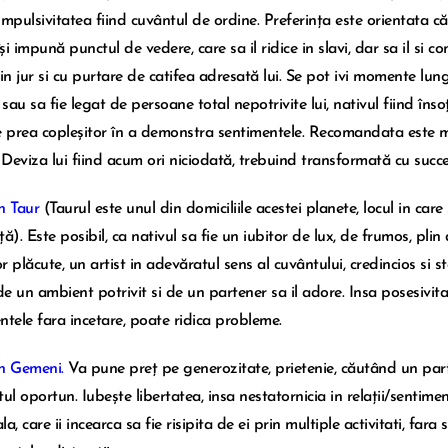
, impulsivitatea fiind cuvântul de ordine. Preferința este orientata c
își impună punctul de vedere, care sa il ridice in slavi, dar sa il si
din jur si cu purtare de catifea adresată lui. Se pot ivi momente lu
 sau sa fie legat de persoane total nepotrivite lui, nativul fiind îns
e prea copleșitor în a demonstra sentimentele. Recomandata este mo
 Deviza lui fiind acum ori niciodată, trebuind transformată cu succes
n Taur
(Taurul este unul din domiciliile acestei planete, locul in care 
ă). Este posibil, ca nativul sa fie un iubitor de lux, de frumos, plin
or plăcute, un artist in adevăratul sens al cuvântului, credincios si s
e un ambient potrivit si de un partener sa il adore. Insa posesivitat
ntele fara incetare, poate ridica probleme.
n Gemeni.
Va pune preț pe generozitate, prietenie, căutând un parte
l oportun. Iubește libertatea, insa nestatornicia in relații/sentim
ala, care ii incearca sa fie risipita de ei prin multiple activitati, fa