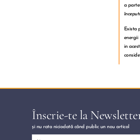
a parten
începutu
Exista 
energii 
in aces
conside
Înscrie-te la Newslette
și nu rata niciodată când public un nou articol 