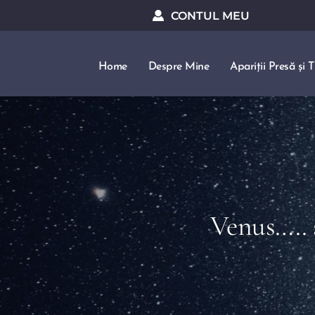
CONTUL MEU
Home
Despre Mine
Apariții Presă și 
Venus….. 