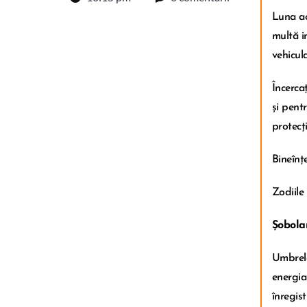
Luna ac
multă in
vehicula
Încercaț
și pent
protecți
Bineînț
Zodiile
Șobola
Umbrela
energia
înregis