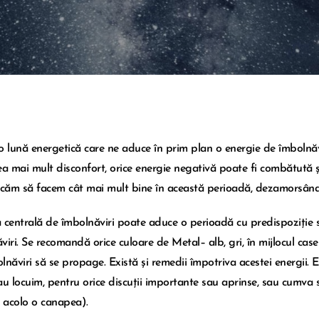
o lună energetică care ne aduce în prim plan o energie de îmbolnăv
ea mai mult disconfort, orice energie negativă poate fi combătută și
rcăm să facem cât mai mult bine în această perioadă, dezamorsând î
 centrală de îmbolnăviri poate aduce o perioadă cu predispoziție s
viri. Se recomandă orice culoare de Metal– alb, gri, în mijlocul cas
lnăviri să se propage. Există și remedii împotriva acestei energii. 
au locuim, pentru orice discuții importante sau aprinse, sau cumva
i acolo o canapea).