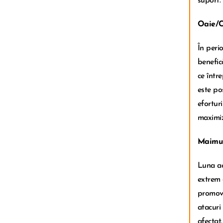
suport.
Oaie/
În peri
benefic
ce între
este pos
eforturi
maximiza
Maimu
Luna ac
extrem 
promovaț
atacuri
afectat