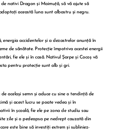
uși de nativi Dragon și Maimuță, să vă ajute să
e adoptați această luna sunt albastru și negru.
 energia accidentelor și a dezastrelor anunță în
bleme de sănătate. Protecție împotriva acestei energii
ntări, fie ele și în casă. Nativul Șarpe și Cocoș vă
sta pentru protecție sunt alb și gri.
de același semn și aduce cu sine o tendință de
imă și acest lucru se poate vedea și în
ativii în școală, fie ele pe zona de studiu sau
mite zile și o pedeapsa pe nedrept cauzată din
 care este bine să investiți extrem și subliniez-