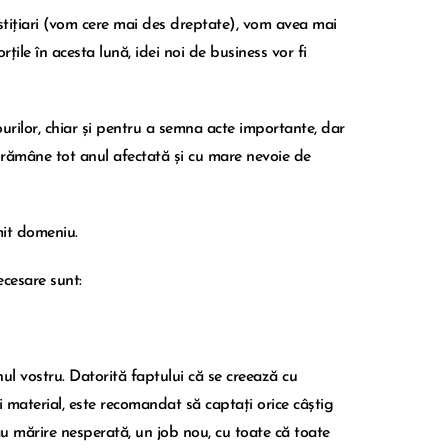
stițiari (vom cere mai des dreptate), vom avea mai
rțile în acesta lună, idei noi de business vor fi
rourilor, chiar și pentru a semna acte importante, dar
a rămâne tot anul afectată și cu mare nevoie de
mit domeniu.
ecesare sunt:
nul vostru. Datorită faptului că se creează cu
 material, este recomandat să captați orice câștig
sau mărire nesperată, un job nou, cu toate că toate