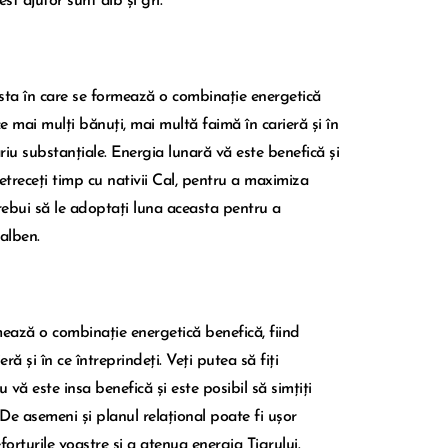
t ajutor sunt alb și gri.
easta în care se formează o combinație energetică
 mai mulți bănuți, mai multă faimă în carieră și în
ariu substanțiale. Energia lunară vă este benefică și
 petreceți timp cu nativii Cal, pentru a maximiza
 trebui să le adoptați luna aceasta pentru a
galben.
mează o combinație energetică benefică, fiind
 și în ce întreprindeți. Veți putea să fiți
 vă este insa benefică și este posibil să simțiți
 De asemeni și planul relațional poate fi ușor
orturile voastre și a atenua energia Tigrului.