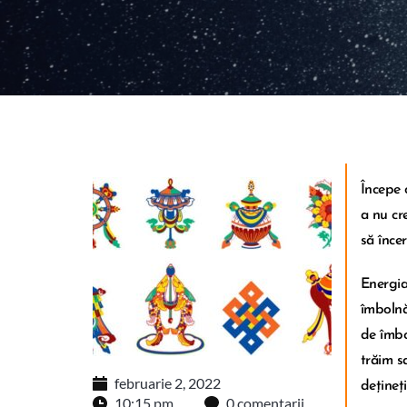
Începe 
a nu cr
să înce
Energia
îmbolnă
de îmbo
trăim s
februarie 2, 2022
dețineț
10:15 pm
0 comentarii