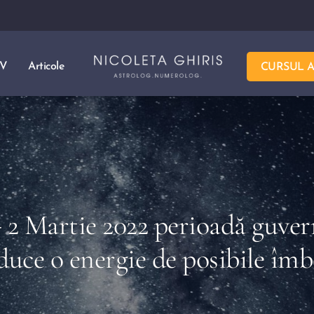
TV
Articole
CURSUL 
 2 Martie 2022 perioadă guver
duce o energie de posibile îmb