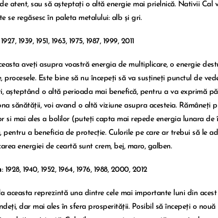
de atent, sau să așteptați o altă energie mai prielnică. Nativii Cal 
e se regăsesc în paleta metalului: alb și gri.
: 1927, 1939, 1951, 1963, 1975, 1987, 1999, 2011
easta aveți asupra voastră energia de multiplicare, o energie destul
e, procesele. Este bine să nu începeți să va susțineți punctul de ved
ți, așteptând o altă perioada mai benefică, pentru a va exprimă păreri
ona sănătății, voi avand o altă viziune asupra acesteia. Rămâneți p
lor si mai ales a bolilor (puteți capta mai repede energia lunara de
, pentru a beneficia de protecție. Culorile pe care ar trebui să le 
carea energiei de ceartă sunt crem, bej, maro, galben.
n
: 1928, 1940, 1952, 1964, 1976, 1988, 2000, 2012
a aceasta reprezintă una dintre cele mai importante luni din acest 
ndeți, dar mai ales în sfera prosperității. Posibil să începeți o nouă