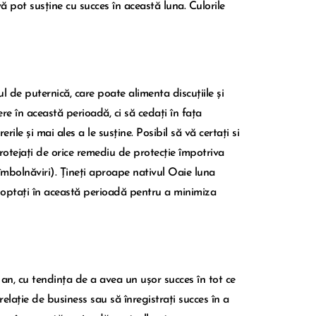
vă pot susține cu succes în această luna. Culorile
 de puternică, care poate alimenta discuțiile și
ere în această perioadă, ci să cedați în fața
le și mai ales a le susține. Posibil să vă certați si
rotejați de orice remediu de protecție împotriva
 îmbolnăviri). Țineți aproape nativul Oaie luna
adoptați în această perioadă pentru a minimiza
an, cu tendința de a avea un ușor succes în tot ce
 relație de business sau să înregistrați succes în a