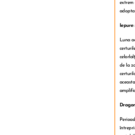
extrem 
adoptat
Iepure
Luna ac
certuril
celorlal
de la z
certuri
aceasta
amplifi
Drago
Perioad
întrepri