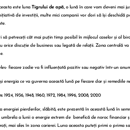
easta este luna
Tigrului de apă,
o lună în care vom deveni mai ju
ițiativă de investiții, multe mici companii vor dori să își deschidă po
te.
i să petreceți cât mai puțin timp posibil în mijlocul caselor și al bi
ru orice discuție de business sau legată de relații. Zona centrală v
e.
eles- fiecare zodie va fi influențată pozitiv sau negativ într-un anu
 și energia ce va guverna această lună pe fiecare dar și remediile n
n:
1924, 1936, 1948, 1960, 1972, 1984, 1996, 2008, 2020
 energiei pierderilor, slăbită, este prezentă în această lună în sem
 umbrela a lunii o energie extrem de benefică de noroc financiar și
trați, mai ales în zona carierei. Luna aceasta puteți primi o prima 