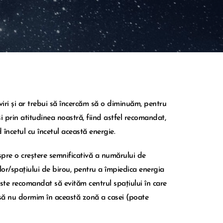
iri și ar trebui să încercăm să o diminuăm, pentru
 prin atitudinea noastră, fiind astfel recomandat,
ncetul cu încetul această energie.
pre o creștere semnificativă a numărului de
elor/spațiului de birou, pentru a împiedica energia
Este recomandat să evităm centrul spațiului în care
 să nu dormim în această zonă a casei (poate