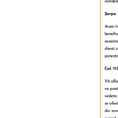
restabi
Șarpe
:
Avem în
benefic
aceasta
clienți
potența
Cal
: 19
Vă afla
va poate
vedeta z
se ofer
din zon