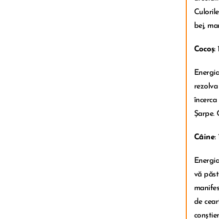
Culoril
bej, ma
Cocoș
:
Energia
rezolva
încerca
Șarpe. 
Câine
:
Energia
vă păst
manifest
de ceart
conștie