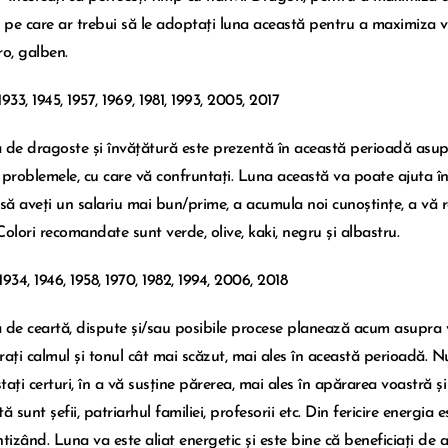
e pe care ar trebui să le adoptați luna această pentru a maximiza ven
ro, galben.
 1933, 1945, 1957, 1969, 1981, 1993, 2005, 2017
 de dragoste și învățătură este prezentă în această perioadă asupr
 problemele, cu care vă confruntați. Luna această va poate ajuta în a
 să aveți un salariu mai bun/prime, a acumula noi cunoștințe, a vă reu
Colori recomandate sunt verde, olive, kaki, negru și albastru.
 1934, 1946, 1958, 1970, 1982, 1994, 2006, 2018
 de ceartă, dispute și/sau posibile procese planează acum asupra voa
rați calmul și tonul cât mai scăzut, mai ales în această perioadă. Nu 
ați certuri, în a vă susține părerea, mai ales în apărarea voastră și 
ă sunt șefii, patriarhul familiei, profesorii etc. Din fericire energia 
ntizând. Luna va este aliat energetic și este bine că beneficiați de a