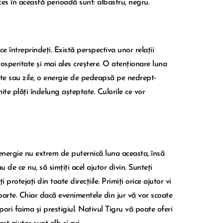
cces în această perioadă sunt: albastru, negru.
e întreprindeți. Există perspectiva unor relații
osperitate și mai ales creștere. O atenționare luna
nte sau zile, o energie de pedeapsă pe nedrept-
te plăți îndelung așteptate. Culorile ce vor
energie nu extrem de puternică luna aceasta, însă
 de ce nu, să simțiți acel ajutor divin. Sunteți
 protejați din toate direcțiile. Primiți orice ajutor vi
parte. Chiar dacă evenimentele din jur vă vor scoate
pori faima și prestigiul. Nativul Tigru vă poate oferi