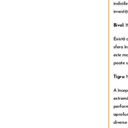
indicii
investiț
Bivol
: 
Există 
sfera î
este max
poate s
Tigru
: 
A încep
extremă
performa
aprofun
diverse 