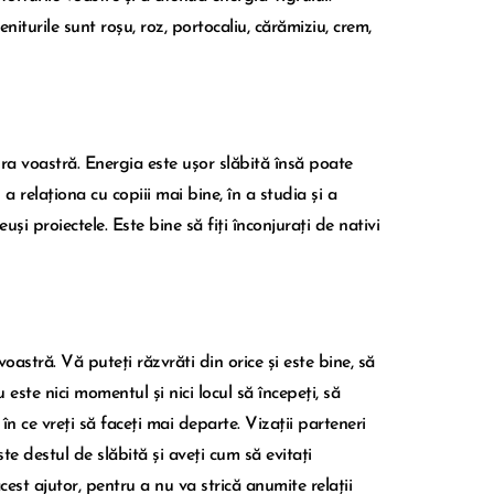
iturile sunt roșu, roz, portocaliu, cărămiziu, crem,
a voastră. Energia este ușor slăbită însă poate
 relaționa cu copiii mai bine, în a studia și a
și proiectele. Este bine să fiți înconjurați de nativi
stră. Vă puteți răzvrăti din orice și este bine, să
este nici momentul și nici locul să începeți, să
în ce vreți să faceți mai departe. Vizații parteneri
este destul de slăbită și aveți cum să evitați
cest ajutor, pentru a nu va strică anumite relații