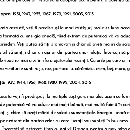
 Culorile pe care ar trebui să le adoptați acum pentru a potența aces
Capră
: 1931, 1943, 1955, 1967, 1979, 1991, 2003, 2015
oada această, veți fi predispuși la mari câștiguri, mai ales luna ac
ă formată cu energia anuală, fiind extrem de puternică, vă va aduce
prindeți. Veți putea să fiți promovați și chiar să aveți măriri de sal
ibil să simțiți chiar un ajutor din partea unor relații. Încercați să
le voastre, mai ales în sfera ajutorului resimțit. Culorile pe care ar
 veniturile sunt: roșu, roz, portocaliu, cărămiziu, crem, bej, maro, 
ță
: 1932, 1944, 1956, 1968, 1980, 1992, 2004, 2016
easta veți fi predispuși la multiple câștiguri, mai ales acum se for
de puternică vă va aduce mai mulți bănuți, mai multă faimă în carieră
i și chiar să aveți măriri de salariu substanțiale. Energia lunară nu
 pe nedrept din partea celor cu care lucrați sau sunteți în business.
. Încercați să petreceți timp cu nativii Dragon, pentru a maximiza ef