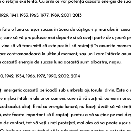
li o relație existentă. Culorile ce vor potența această energie de su
 1929, 1941, 1953, 1965, 1977, 1989, 2001, 2013
 fata o luna cu ușor succes în zona de câștiguri și mai ales în ceea c
e, care să vă propulseze mai departe și să aveți parte de ușoară pr
 vine să vă transmită că este posibil să resimțiți în anumite mome
 care contramandează în ultimul moment, sau unii care întârzie anumi
 această energie de succes luna această sunt: albastru, negru.
30, 1942, 1954, 1966, 1978, 1990, 2002, 2014
ți energetic această perioadă sub umbrela ajutorului divin. Este o 
 mijloci întâlniri ale unor oameni, care să vă susțină, oameni noi sau
odiacului, aliați fiind cu energia lunară, nu faceți decât să vă simțiți
ă, este foarte important să îl captați pentru a vă susține pe mai de
a de confort, tot vă veți simți protejați, mai ales că va poate ușor s