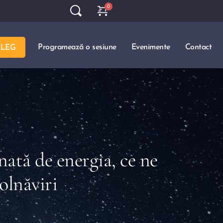
Programează o sesiune
Evenimente
Contact
ALEG
nată de energia, ce ne
olnăviri