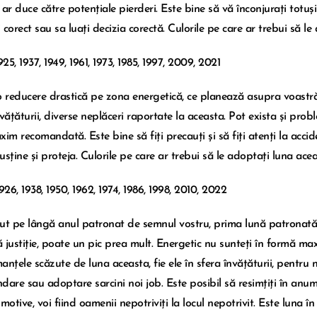
le ar duce către potențiale pierderi. Este bine să vă înconjurați tot
i corect sau sa luați decizia corectă. Culorile pe care ar trebui să l
1925, 1937, 1949, 1961, 1973, 1985, 1997, 2009, 2021
o reducere drastică pe zona energetică, ce planează asupra voastră,
nvățăturii, diverse neplăceri raportate la aceasta. Pot exista și pro
im recomandată. Este bine să fiți precauți și să fiți atenți la accide
usține și proteja. Culorile pe care ar trebui să le adoptați luna acea
1926, 1938, 1950, 1962, 1974, 1986, 1998, 2010, 2022
ut pe lângă anul patronat de semnul vostru, prima lună patronată 
 justiție, poate un pic prea mult. Energetic nu sunteți în formă max
nțele scăzute de luna aceasta, fie ele în sfera învățăturii, pentru n
dare sau adoptare sarcini noi job. Este posibil să resimțiți în anu
motive, voi fiind oamenii nepotriviți la locul nepotrivit. Este luna în