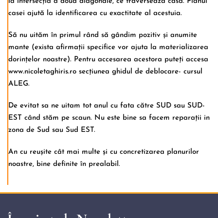
la intersecția a două diagonale, ce traversează casa. Planul
casei ajută la identificarea cu exactitate al acestuia.
Să nu uităm în primul rând să gândim pozitiv și anumite
mante (exista afirmații specifice vor ajuta la materializarea
dorințelor noastre). Pentru accesarea acestora puteți accesa
www.nicoletaghiris.ro
secțiunea ghidul de deblocare- cursul
ALEG.
De evitat sa ne uitam tot anul cu fata către SUD sau SUD-
EST când stăm pe scaun. Nu este bine sa facem reparații in
zona de Sud sau Sud EST.
An cu reușite cât mai multe și cu concretizarea planurilor
noastre, bine definite în prealabil.