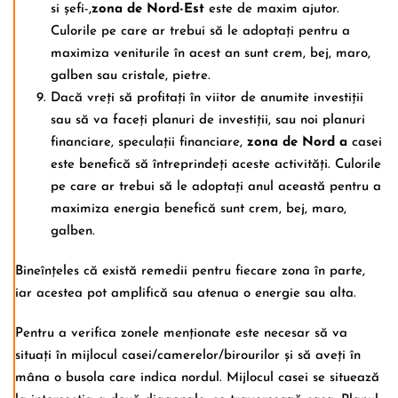
si șefi-,
zona de Nord-Est
este de maxim ajutor.
Culorile pe care ar trebui să le adoptați pentru a
maximiza veniturile în acest an sunt crem, bej, maro,
galben sau cristale, pietre.
Dacă vreți să profitați în viitor de anumite investiții
sau să va faceți planuri de investiții, sau noi planuri
financiare, speculații financiare,
zona de
Nord a
casei
este benefică să întreprindeți aceste activități. Culorile
pe care ar trebui să le adoptați anul această pentru a
maximiza energia benefică sunt crem, bej, maro,
galben.
Bineînțeles că există remedii pentru fiecare zona în parte,
iar acestea pot amplifică sau atenua o energie sau alta.
Pentru a verifica zonele menționate este necesar să va
situați în mijlocul casei/camerelor/birourilor și să aveți în
mâna o busola care indica nordul. Mijlocul casei se situează