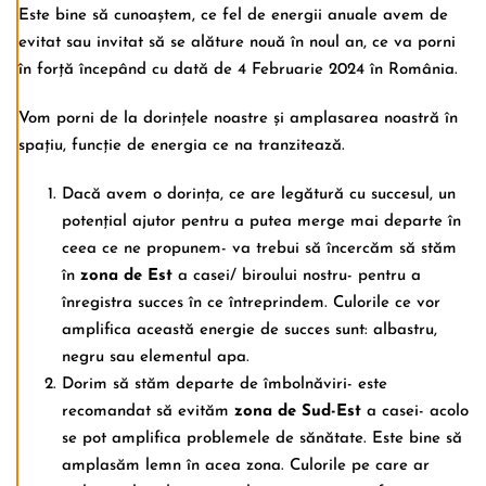
Este bine să cunoaștem, ce fel de energii anuale avem de
evitat sau invitat să se alăture nouă în noul an, ce va porni
în forță începând cu dată de 4 Februarie 2024 în România.
Vom porni de la dorințele noastre și amplasarea noastră în
spațiu, funcție de energia ce na tranzitează.
Dacă avem o dorința, ce are legătură cu succesul, un
potențial ajutor pentru a putea merge mai departe în
ceea ce ne propunem- va trebui să încercăm să stăm
în
zona de Est
a casei/ biroului nostru- pentru a
înregistra succes în ce întreprindem. Culorile ce vor
amplifica această energie de succes sunt: albastru,
negru sau elementul apa.
Dorim să stăm departe de îmbolnăviri- este
recomandat să evităm
zona de Sud-Est
a casei- acolo
se pot amplifica problemele de sănătate. Este bine să
amplasăm lemn în acea zona. Culorile pe care ar