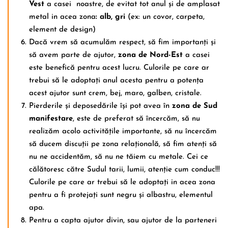
Vest
a casei noastre, de evitat tot anul și de amplasat
metal in acea zona
: alb, gri
(ex: un covor, carpeta,
element de design)
Dacă vrem să acumulăm respect, să fim importanți și
să avem parte de ajutor,
zona de Nord-Est
a casei
este benefică pentru acest lucru. Culorile pe care ar
trebui să le adoptați anul acesta pentru a potența
acest ajutor sunt crem, bej, maro, galben, cristale.
Pierderile și deposedările își pot avea în
zona de
Sud
manifestare
, este de preferat să încercăm, să nu
realizăm acolo activitățile importante, să nu încercăm
să ducem discuții pe zona relațională, să fim atenți să
nu ne accidentăm, să nu ne tăiem cu metale. Cei ce
călătoresc către Sudul tarii, lumii, atenție cum conduc!!!
Culorile pe care ar trebui să le adoptați in acea zona
pentru a fi protejați sunt negru și albastru, elementul
apa.
Pentru a capta ajutor divin, sau ajutor de la parteneri