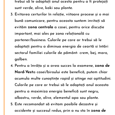
trebui să le adoptați anul acesta pentru a fi protejați
sunt verde, olive, kaki sau plante.
Evitarea certurilor în relație, viitoare procese și o mai
bună comunicare, pentru aceasta suntem invitați să
evităm
zona centrala
a casei, pentru orice discuție
important, mai ales pe zona relațională cu
partener/business. Culorile pe care ar trebui să le
adoptați pentru a diminua energia de ceartă si întări
sectorul familiei culorile de pământ- crem, bej, maro,
galben.
Pentru a învăța și a avea succes la examene,
zona de
Nord-Vest
a casei/biroului este benefică, putem chiar
acumula multe cunoștințe rapid și atinge noi aptitudini.
Culorile pe care ar trebui să le adoptați anul aceasta
pentru a maximiza energia benefică sunt negru,
albastru, verde, olive, elementul apa sau plante.
Este recomandat să evitam posibile dezastre și
accidente și succesul redus, prin a nu sta în
zona de