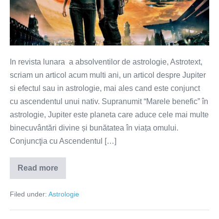
umanul
In revista lunara a absolventilor de astrologie, Astrotext,
scriam un articol acum multi ani, un articol despre Jupiter
si efectul sau in astrologie, mai ales cand este conjunct
cu ascendentul unui nativ. Supranumit “Marele benefic” în
astrologie, Jupiter este planeta care aduce cele mai multe
binecuvântări divine și bunătatea în viața omului.
Conjuncţia cu Ascendentul […]
Read more
Jupiter
conjunct
cu
Filed under:
Astrologie
Ascendentul
–
Jupiter
umanul