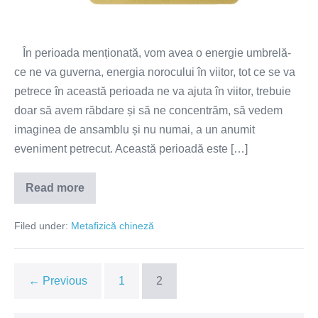
În perioada menționată, vom avea o energie umbrelă-
ce ne va guverna, energia norocului în viitor, tot ce se va
petrece în această perioada ne va ajuta în viitor, trebuie
doar să avem răbdare și să ne concentrăm, să vedem
imaginea de ansamblu și nu numai, a un anumit
eveniment petrecut. Această perioadă este […]
Read more
Perioada
6
octombrie-
Filed under:
Metafizică chineză
4
noiembrie
2021,
perioadă
guvernată
← Previous
1
2
de
energia
norocului
în