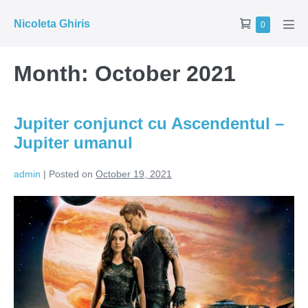
Skip
Shopping
Nicoleta Ghiris
Items
0
to
Men
in
Cart
Tog
content
Cart
Month:
October 2021
Jupiter conjunct cu Ascendentul –
Jupiter umanul
admin
|
Posted on
October 19, 2021
Jupiter
conjunct
cu
Ascendentul
–
Jupiter