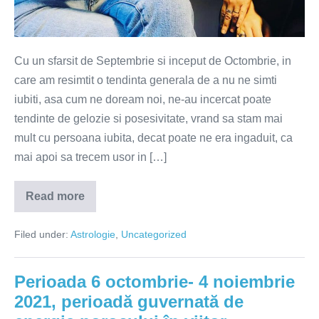
Cu un sfarsit de Septembrie si inceput de Octombrie, in
care am resimtit o tendinta generala de a nu ne simti
iubiti, asa cum ne doream noi, ne-au incercat poate
tendinte de gelozie si posesivitate, vrand sa stam mai
mult cu persoana iubita, decat poate ne era ingaduit, ca
mai apoi sa trecem usor in […]
Read more
Cum
stam
cu
Filed under:
Astrologie
,
Uncategorized
dragostea
in
toamna
anului
Perioada 6 octombrie- 4 noiembrie
2021?
2021, perioadă guvernată de