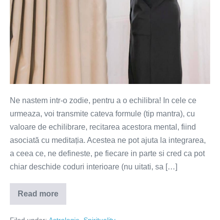
Ne nastem intr-o zodie, pentru a o echilibra! In cele ce
urmeaza, voi transmite cateva formule (tip mantra), cu
valoare de echilibrare, recitarea acestora mental, fiind
asociată cu meditația. Acestea ne pot ajuta la integrarea,
a ceea ce, ne defineste, pe fiecare in parte si cred ca pot
chiar deschide coduri interioare (nu uitati, sa […]
Read more
Formule
tip
mantra,
Filed under:
Astrologie
,
Spirituality