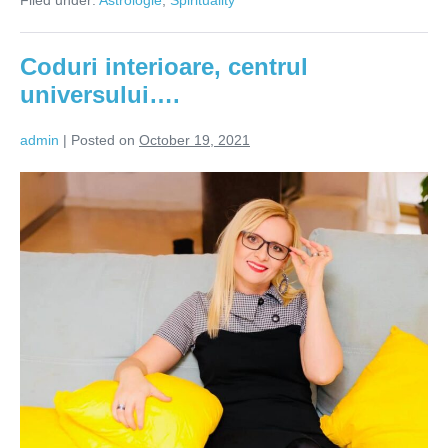
afirmatii
de
echilibrare
pentru
Coduri interioare, centrul
fiecare
zodie
universului….
admin
|
Posted on
October 19, 2021
Coduri
interioare,
centrul
universului….