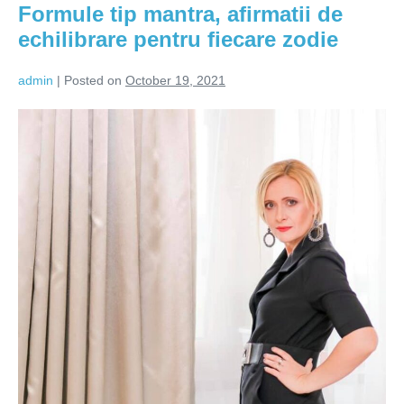
Formule tip mantra, afirmatii de
echilibrare pentru fiecare zodie
admin
|
Posted on
October 19, 2021
Formule
tip
mantra,
afirmatii
de
echilibrare
pentru
fiecare
zodie