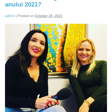
anului 2021?
admin
|
Posted on
October 18, 2021
Cum
stam
cu
dragostea
in
toamna
anului
2021?