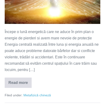
atenție
la
pierderi
si
deposedări
Începe o lună energetică care ne aduce în prim plan o
energie de pierderi si avem mare nevoie de protecție
Energia centrală realizată între luna și energia anuală ne
poate aduce probleme datorate bârfelor dar si conflicte
violente, trădări si accidentari. Este în continuare
recomandat să evităm centrul spațiului în care trăim sau
locuim, pentru […]
Read more
Perioada
1
Iunie-
Filed under:
Metafizică chineză
29
Iunie
2022