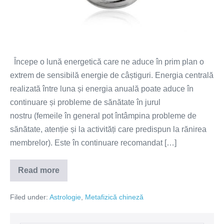
Începe o lună energetică care ne aduce în prim plan o
extrem de sensibilă energie de câștiguri. Energia centrală
realizată între luna și energia anuală poate aduce în
continuare și probleme de sănătate în jurul
nostru (femeile în general pot întâmpina probleme de
sănătate, atenție și la activități care predispun la rănirea
membrelor). Este în continuare recomandat […]
Read more
Perioada
1
Mai-
Filed under:
Astrologie
,
Metafizică chineză
30
Mai
2022 focus
pe