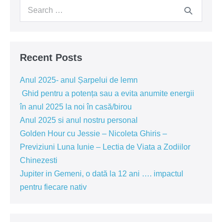
Search
o
energie
for:
de
câștiguri
Recent Posts
Anul 2025- anul Șarpelui de lemn
Ghid pentru a potența sau a evita anumite energii
în anul 2025 la noi în casă/birou
Anul 2025 si anul nostru personal
Golden Hour cu Jessie – Nicoleta Ghiris –
Previziuni Luna Iunie – Lectia de Viata a Zodiilor
Chinezesti
Jupiter in Gemeni, o dată la 12 ani …. impactul
pentru fiecare nativ