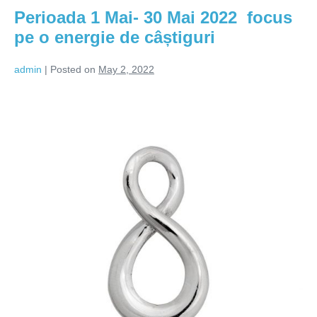
atenție
Perioada 1 Mai- 30 Mai 2022 focus
la
pierderi
pe o energie de câștiguri
si
deposedări
admin
|
Posted on
May 2, 2022
Perioada
1
Mai-
30
Mai
2022 focus
pe
o
energie
de
câștiguri