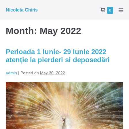
Skip
Shopping
Nicoleta Ghiris
Items
0
to
Men
in
Cart
Tog
content
Cart
Month:
May 2022
Perioada 1 Iunie- 29 Iunie 2022
atenție la pierderi si deposedări
admin
|
Posted on
May 30, 2022
Perioada
1
Iunie-
29
Iunie
2022