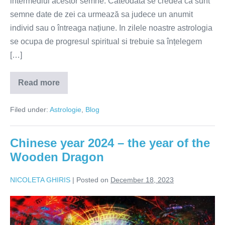
intermediul acestor semne. Câteodată se credea ca sunt
semne date de zei ca urmează sa judece un anumit
individ sau o întreaga națiune. In zilele noastre astrologia
se ocupa de progresul spiritual si trebuie sa înțelegem
[…]
Read more
ECLIPSA
DE
SOARE
Filed under:
Astrologie
,
Blog
8
APRILIE
2024
Chinese year 2024 – the year of the
Wooden Dragon
NICOLETA GHIRIS
|
Posted on
December 18, 2023
Chinese
year