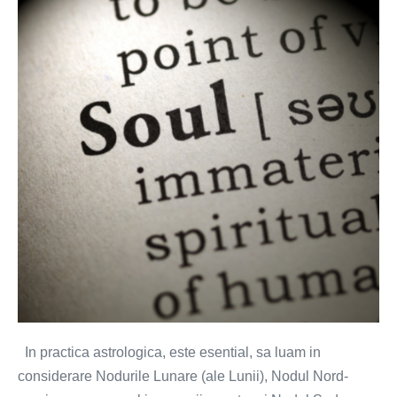
posibile
in
îmbolnăviri
existenta
actuala!
In practica astrologica, este esential, sa luam in
considerare Nodurile Lunare (ale Lunii), Nodul Nord-