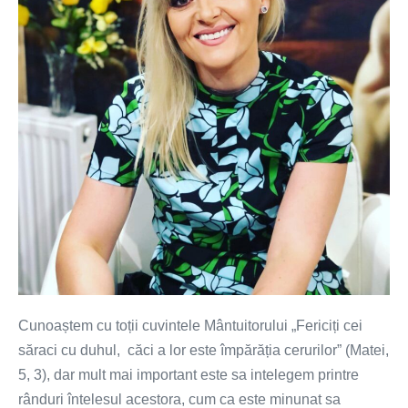
thoughts
Cunoaștem cu toții cuvintele Mântuitorului „Fericiți cei
săraci cu duhul, căci a lor este împărăția cerurilor” (Matei,
5, 3), dar mult mai important este sa intelegem printre
rânduri întelesul acestora, cum ca este minunat sa