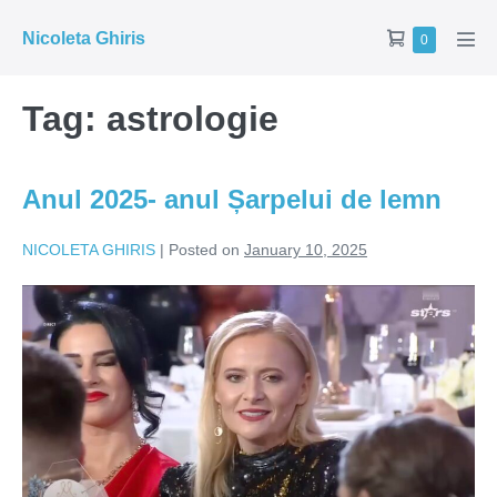
Skip
Shopping
Nicoleta Ghiris
Items
0
to
Men
in
Cart
Tog
content
Cart
Tag:
astrologie
Anul 2025- anul Șarpelui de lemn
NICOLETA GHIRIS
|
Posted on
January 10, 2025
Anul
2025-
anul
Șarpelui
de
lemn