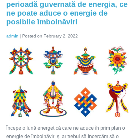
perioadă guvernată de energia, ce
umbrella
and
of
ne poate aduce o energie de
our
the
year,
posibile îmbolnăviri
personal
will
teach
year
us
admin
|
Posted on
February 2, 2022
will
how
experiences
set
Perioada
and
wisdom
the
1
help
us
tone
Februarie-
evolve,
for
and
2
our
the
Martie
personal
year
year!!!
2022
will
set
perioadă
the
guvernată
tone
for
de
the
year!!!
energia,
Începe o lună energetică care ne aduce în prim plan o
ce
energie de îmbolnăviri și ar trebui să încercăm să o