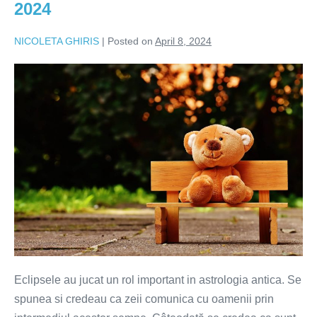
2024
impactul
pentru
fiecare
NICOLETA GHIRIS
|
Posted on
April 8, 2024
nativ
ECLIPSA
DE
SOARE
8
APRILIE
2024
Eclipsele au jucat un rol important in astrologia antica. Se
spunea si credeau ca zeii comunica cu oamenii prin