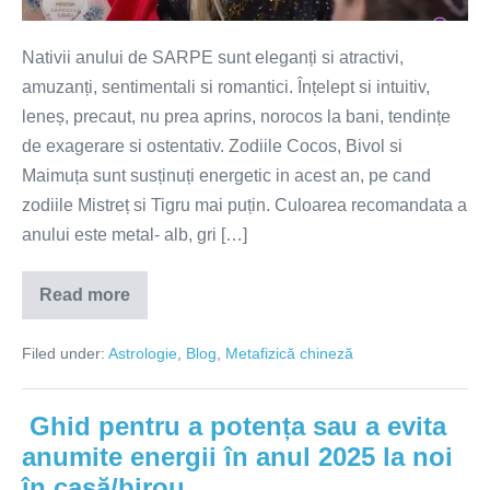
Nativii anului de SARPE sunt eleganți si atractivi,
amuzanți, sentimentali si romantici. Înțelept si intuitiv,
leneș, precaut, nu prea aprins, norocos la bani, tendințe
de exagerare si ostentativ. Zodiile Cocos, Bivol si
Maimuța sunt susținuți energetic in acest an, pe cand
zodiile Mistreț si Tigru mai puțin. Culoarea recomandata a
anului este metal- alb, gri […]
Read more
Anul
2025-
anul
Filed under:
Astrologie
,
Blog
,
Metafizică chineză
Șarpelui
de
lemn
Ghid pentru a potența sau a evita
anumite energii în anul 2025 la noi
în casă/birou