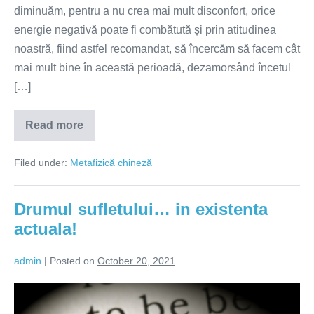
ne
diminuăm, pentru a nu crea mai mult disconfort, orice
poate
energie negativă poate fi combătută și prin atitudinea
aduce
noastră, fiind astfel recomandat, să încercăm să facem cât
o
mai mult bine în această perioadă, dezamorsând încetul
energie
[…]
de
posibile
Read more
Perioada
îmbolnăviri
1
Februarie-
Filed under:
Metafizică chineză
2
Martie
2022
perioadă
Drumul sufletului… in existenta
guvernată
de
actuala!
energia,
ce
ne
admin
|
Posted on
October 20, 2021
poate
aduce
o
Drumul
energie
de
sufletului…