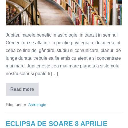
ani
….
impactul
pentru
Jupiter. marele benefic in astrologie, in tranzit in semnul
fiecare
Gemeni nu se afla intr- o poziție privilegiata, de aceea tot
nativ
ceea ce tine de gândire, studiu si comunicare, planuri de
lunga durata, trebuie sa fie emis cu atenție si concentrare
mai mare. Jupiter este cea mai mare planeta a sistemului
nostru solar si poate fi […]
Read more
Jupiter
in
Gemeni,
Filed under:
Astrologie
o
dată
la
12
ECLIPSA DE SOARE 8 APRILIE
ani
….