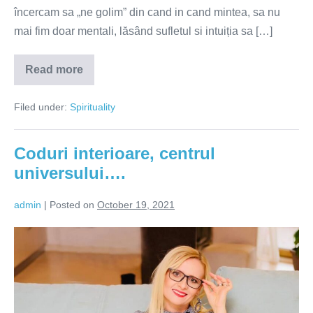
încercam sa „ne golim” din cand in cand mintea, sa nu
mai fim doar mentali, lăsând sufletul si intuiția sa […]
Read more
The
silence
of
Filed under:
Spirituality
thoughts
Coduri interioare, centrul
universului….
admin
|
Posted on
October 19, 2021
Coduri
interioare,
centrul
universului….