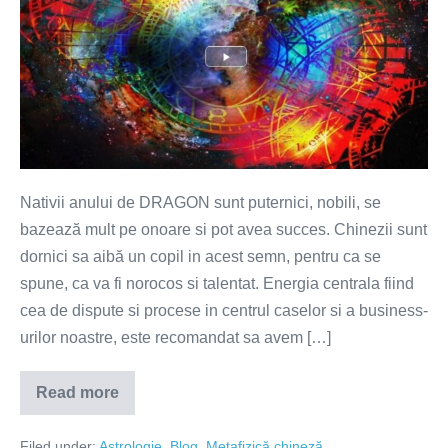
2024
–
the
year
of
the
Wooden
Dragon
Nativii anului de DRAGON sunt puternici, nobili, se
bazează mult pe onoare si pot avea succes. Chinezii sunt
dornici sa aibă un copil in acest semn, pentru ca se
spune, ca va fi norocos si talentat. Energia centrala fiind
cea de dispute si procese in centrul caselor si a business-
urilor noastre, este recomandat sa avem […]
Read more
Chinese
year
2024
Filed under:
Astrologie
,
Blog
,
Metafizică chineză
–