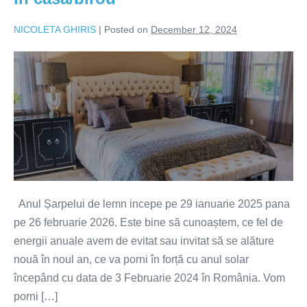
NICOLETA GHIRIS
|
Posted on
December 12, 2024
Ghid
pentru
a
potența
sau
a
evita
anumite
Anul Șarpelui de lemn incepe pe 29 ianuarie 2025 pana
energii
pe 26 februarie 2026. Este bine să cunoaștem, ce fel de
în
energii anuale avem de evitat sau invitat să se alăture
anul
nouă în noul an, ce va porni în forță cu anul solar
2025
începând cu data de 3 Februarie 2024 în România. Vom
la
porni […]
noi