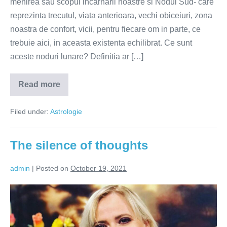
menirea sau scopul incarnarii noastre si Nodul Sud- care
reprezinta trecutul, viata anterioara, vechi obiceiuri, zona
noastra de confort, vicii, pentru fiecare om in parte, ce
trebuie aici, in aceasta existenta echilibrat. Ce sunt
aceste noduri lunare? Definitia ar […]
Read more
Drumul
sufletului…
in
Filed under:
Astrologie
existenta
actuala!
The silence of thoughts
admin
|
Posted on
October 19, 2021
The
silence
of