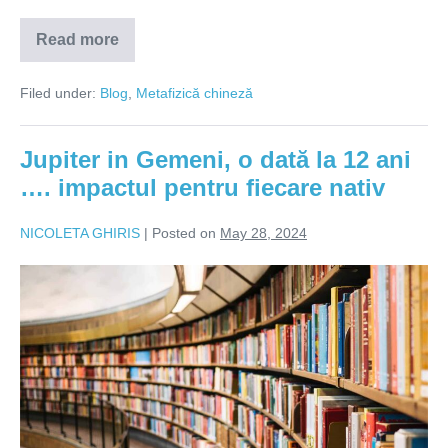
în
Read more
casă/birou
Ghid
pentru
a
Filed under:
Blog
,
Metafizică chineză
potența
sau
a
evita
Jupiter in Gemeni, o dată la 12 ani
anumite
energii
…. impactul pentru fiecare nativ
în
anul
2025
NICOLETA GHIRIS
|
Posted on
May 28, 2024
la
noi
în
Jupiter
casă/birou
in
Gemeni,
o
dată
la
12