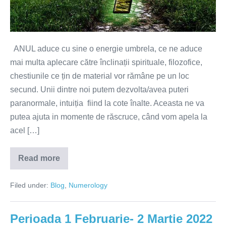
year,
the
energetic
umbrella
ANUL aduce cu sine o energie umbrela, ce ne aduce
of
mai multa aplecare către înclinații spirituale, filozofice,
the
chestiunile ce țin de material vor rămâne pe un loc
year,
secund. Unii dintre noi putem dezvolta/avea puteri
will
paranormale, intuiția fiind la cote înalte. Aceasta ne va
teach
putea ajuta in momente de răscruce, când vom apela la
us
acel […]
how
experiences
Read more
The
and
year
2023
wisdom
Filed under:
Blog
,
Numerology
and
our
help
personal
us
year,
Perioada 1 Februarie- 2 Martie 2022
the
evolve,
energetic