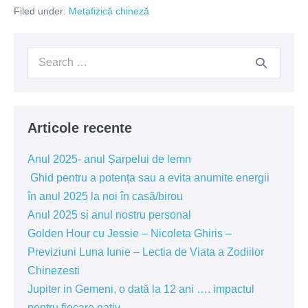
Februarie-
Filed under:
Metafizică chineză
2
Martie
2022
perioadă
Search
guvernată
de
for:
energia,
ce
ne
poate
aduce
Articole recente
o
energie
de
Anul 2025- anul Șarpelui de lemn
posibile
îmbolnăviri
Ghid pentru a potența sau a evita anumite energii
în anul 2025 la noi în casă/birou
Anul 2025 si anul nostru personal
Golden Hour cu Jessie – Nicoleta Ghiris –
Previziuni Luna Iunie – Lectia de Viata a Zodiilor
Chinezesti
Jupiter in Gemeni, o dată la 12 ani …. impactul
pentru fiecare nativ