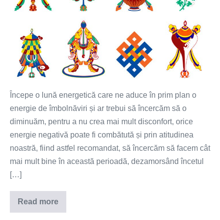
2
Martie
2022
perioadă
guvernată
de
energia,
Începe o lună energetică care ne aduce în prim plan o
ce
energie de îmbolnăviri și ar trebui să încercăm să o
ne
diminuăm, pentru a nu crea mai mult disconfort, orice
poate
energie negativă poate fi combătută și prin atitudinea
aduce
noastră, fiind astfel recomandat, să încercăm să facem cât
o
mai mult bine în această perioadă, dezamorsând încetul
energie
[…]
de
posibile
Read more
Perioada
îmbolnăviri
1