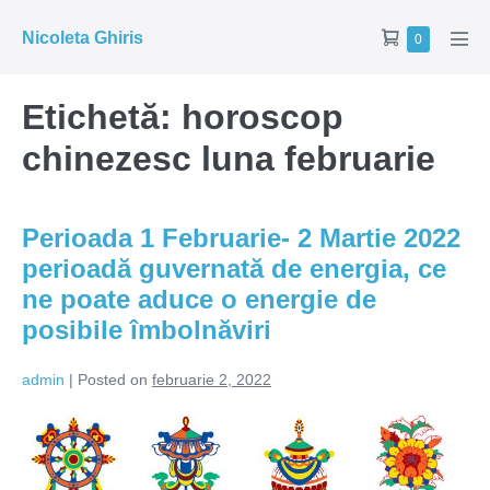
Skip
Shopping
Nicoleta Ghiris
Items
0
to
Men
in
Cart
Tog
content
Cart
Etichetă:
horoscop
chinezesc luna februarie
Perioada 1 Februarie- 2 Martie 2022
perioadă guvernată de energia, ce
ne poate aduce o energie de
posibile îmbolnăviri
admin
|
Posted on
februarie 2, 2022
Perioada
1
Februarie-